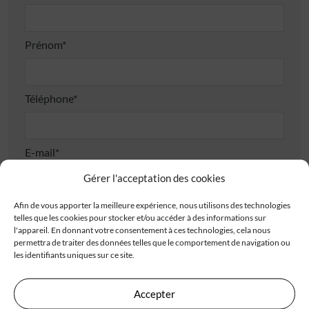
Prénom*
Téléphone*
E-mail*
Gérer l'acceptation des cookies
Afin de vous apporter la meilleure expérience, nous utilisons des technologies
Code postal*
telles que les cookies pour stocker et/ou accéder à des informations sur
l'appareil. En donnant votre consentement à ces technologies, cela nous
permettra de traiter des données telles que le comportement de navigation ou
les identifiants uniques sur ce site.
Ville*
Accepter