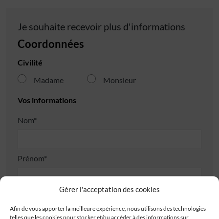
Je souhaite recevoir plus d'informations
Coordonnées
Civilité
Madame
Monsieur
Vos informations
Nom*
Prénom*
Gérer l'acceptation des cookies
Téléphone*
Afin de vous apporter la meilleure expérience, nous utilisons des technologies
telles que les cookies pour stocker et/ou accéder à des informations sur