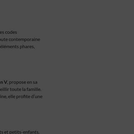
les codes
 toute contemporaine
s éléments phares,
en V
, propose en sa
illir toute la famille.
ne, elle profite d’une
s et petits-enfants.