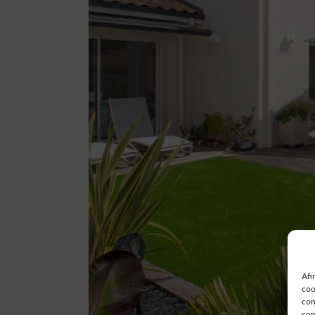
Afi
coo
con
com