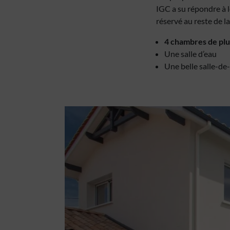
IGC a su répondre à l
réservé au reste de la 
4 chambres de plu
Une salle d’eau
Une belle salle-de