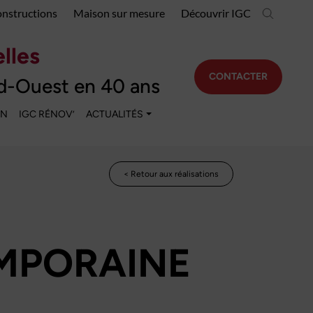
onstructions
Maison sur mesure
Découvrir IGC
lles
CONTACTER
d-Ouest en 40 ans
EN
IGC RÉNOV’
ACTUALITÉS
< Retour aux réalisations
MPORAINE