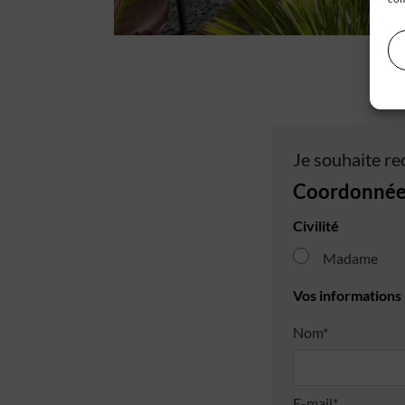
Je souhaite re
Coordonnée
Civilité
Madame
Vos informations
Nom*
E-mail*