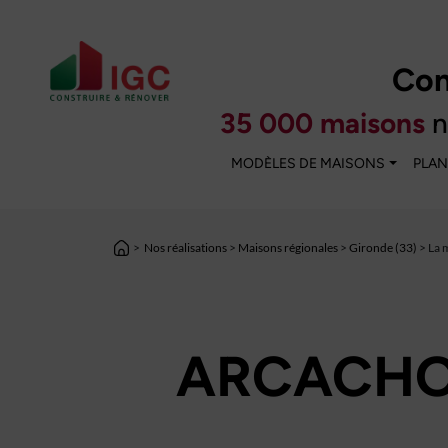
Con
35 000 maisons
n
MODÈLES DE MAISONS
PLAN
>
Nos réalisations
>
Maisons régionales
>
Gironde (33)
> La 
ARCACHO