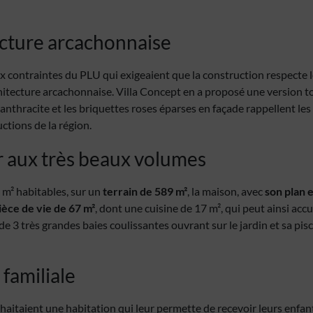
cture arcachonnaise
x contraintes du PLU qui exigeaient que la construction respecte 
rchitecture arcachonnaise. Villa Concept en a proposé une version
e anthracite et les briquettes roses éparses en façade rappellent le
ctions de la région.
r aux très beaux volumes
 m² habitables, sur un
terrain de 589 m²
, la maison, avec
son plan 
ièce de vie de 67 m²
, dont une cuisine de 17 m², qui peut ainsi accue
e 3 très grandes baies coulissantes ouvrant sur le jardin et sa pisci
familiale
haitaient une habitation qui leur permette de recevoir leurs enfant