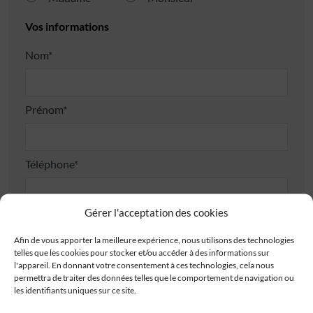
Vos informations
Nom*
Prénom*
Téléphone*
Gérer l'acceptation des cookies
E-mail*
Afin de vous apporter la meilleure expérience, nous utilisons des technologies
telles que les cookies pour stocker et/ou accéder à des informations sur
l'appareil. En donnant votre consentement à ces technologies, cela nous
Code postal*
permettra de traiter des données telles que le comportement de navigation ou
les identifiants uniques sur ce site.