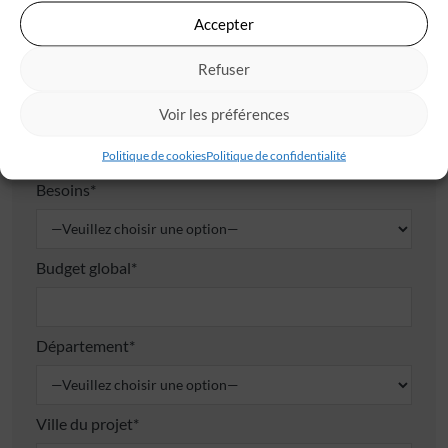
Ville*
Accepter
Refuser
Mon projet de construction
Voir les préférences
Vos envies
Politique de cookies
Politique de confidentialité
Besoins*
Budget global*
Département*
Ville du projet*