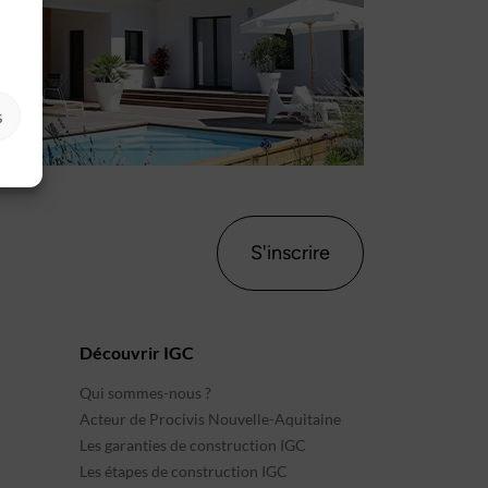
s
S'inscrire
Découvrir IGC
Qui sommes-nous ?
Acteur de Procivis Nouvelle-Aquitaine
Les garanties de construction IGC
Les étapes de construction IGC