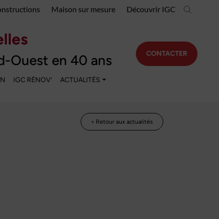
onstructions
Maison sur mesure
Découvrir IGC
lles
CONTACTER
d-Ouest en 40 ans
EN
IGC RÉNOV’
ACTUALITÉS
< Retour aux actualités