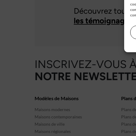
coo
Découvrez tous
con
com
les témoignages 
INSCRIVEZ-VOUS 
NOTRE NEWSLETTE
Modèles de Maisons
Plans 
Maisons modernes
Plans d
Maisons contemporaines
Plans d
Maisons de ville
Plans de
Maisons régionales
Plans d