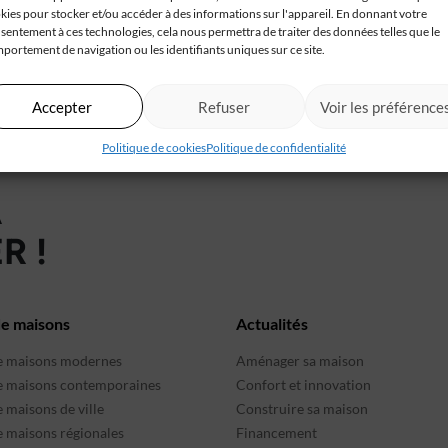
kies pour stocker et/ou accéder à des informations sur l'appareil. En donnant votre
sentement à ces technologies, cela nous permettra de traiter des données telles que le
portement de navigation ou les identifiants uniques sur ce site.
en video
Accepter
Refuser
Voir les préférence
Politique de cookies
Politique de confidentialité
À
R !
de maisons
Actualités
e maisons modernes
Aménager sa maison
e maisons contemporaines
Confort et innovation
 maisons de ville
Construire sa maison
e maisons régionales
Financement