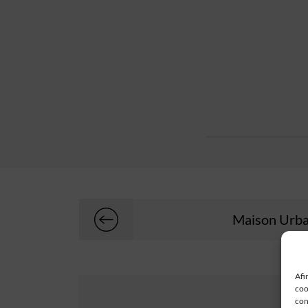
Maison Urb
Afi
coo
con