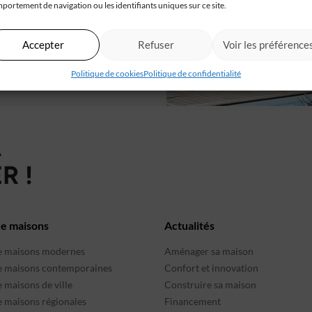
portement de navigation ou les identifiants uniques sur ce site.
en video
Accepter
Refuser
Voir les préférence
Politique de cookies
Politique de confidentialité
À
R !
de maisons
Actualités
e maisons modernes
Aménager sa maison
e maisons contemporaines
Confort et innovation
 maisons de ville
Construire sa maison
e maisons régionales
Financement