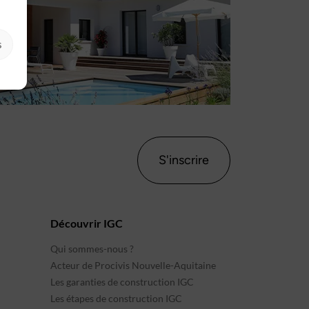
s
S'inscrire
Découvrir IGC
Qui sommes-nous ?
Acteur de Procivis Nouvelle-Aquitaine
Les garanties de construction IGC
Les étapes de construction IGC