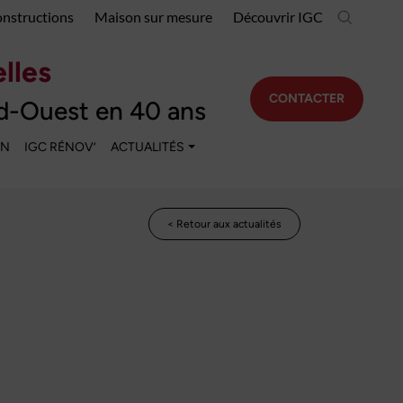
onstructions
Maison sur mesure
Découvrir IGC
lles
CONTACTER
d-Ouest en 40 ans
EN
IGC RÉNOV’
ACTUALITÉS
< Retour aux actualités