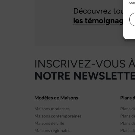
com
Découvrez tous
les témoignages 
INSCRIVEZ-VOUS 
NOTRE NEWSLETTE
Modèles de Maisons
Plans 
Maisons modernes
Plans d
Maisons contemporaines
Plans d
Maisons de ville
Plans de
Maisons régionales
Plans d