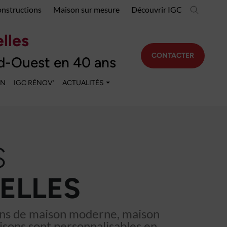
onstructions
Maison sur mesure
Découvrir IGC
lles
CONTACTER
d-Ouest en 40 ans
EN
IGC RÉNOV’
ACTUALITÉS
S
ELLES
lans de maison moderne, maison
isons sont personnalisables en