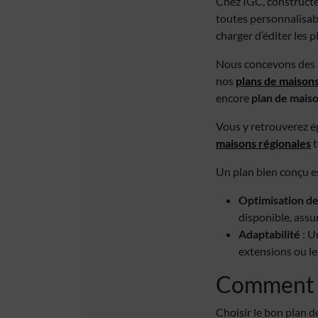
Chez IGC, construct
toutes personnalisabl
charger d’éditer les p
Nous concevons des
nos
plans de maison
encore
plan de maiso
Vous y retrouverez 
maisons régionales
t
Un plan bien conçu es
Optimisation de
disponible, assu
Adaptabilité
: U
extensions ou le
Comment c
Choisir le bon plan d