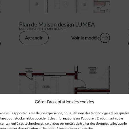
Plan de Maison design LUMEA
MAISONS CONTEMPORAINES
Agrandir
Voir le modèle
Gérer l'acceptation des cookies
n de vous apporter la meilleure expérience, nous utilisons des technologies telles que le
kies pour stocker et/ou accéder à des informations sur l'appareil. En donnant votre
sentement à ces technologies, cela nous permettra de traiter des données telles que le
portement de navigation ou les identifiants uniques sur ce site.