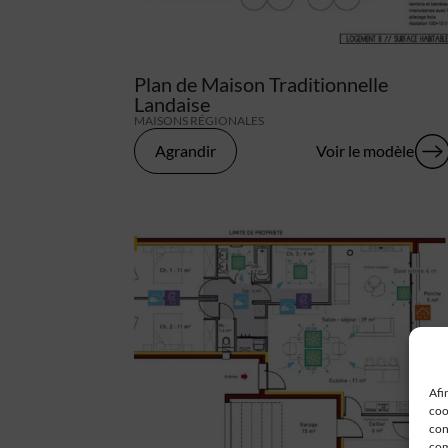
Plan de Maison Traditionnelle
Landaise
MAISONS RÉGIONALES
Agrandir
Voir le modèle
Afi
coo
con
com