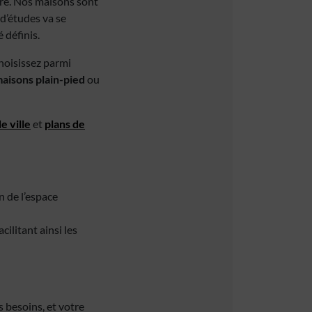
re. Nos maisons sont
 d’études va se
 définis.
hoisissez parmi
aisons plain-pied
ou
e ville
et
plans de
n de l’espace
cilitant ainsi les
 besoins, et votre