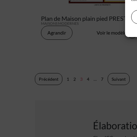
Plan de Maison plain pied PRESTA+
MAISONS MODERNES
Agrandir
Voir le modèle
Pagination
Précédent
1
2
3
4
…
7
Suivant
des
publications
Élaboratio