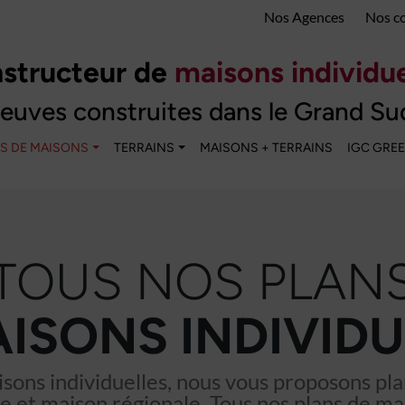
Nos Agences
Nos c
structeur de
maisons individue
euves construites dans le Grand Su
S DE MAISONS
TERRAINS
MAISONS + TERRAINS
IGC GRE
TOUS NOS PLAN
AISONS INDIVIDU
sons individuelles, nous vous proposons p
e et maison régionale. Tous nos plans de ma