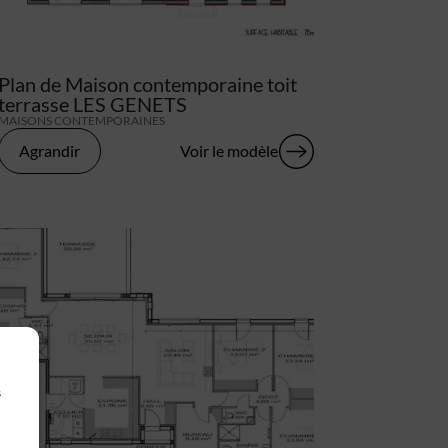
Plan de Maison contemporaine toit
terrasse LES GENETS
MAISONS CONTEMPORAINES
Agrandir
Voir le modèle
s