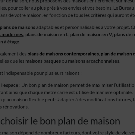
eur de maison, nous proposons des maisons entièrement sur mesu
es, pour coller au plus près à vos envies et vos besoins. Le Bureau
lans de votre maison, en fonction de tous les critères qui auront été
plans de maisons
adaptables et personnalisables à votre projet. C
s modernes
,
plans de maison en L
,
plan de maison en V
,
plans de m
n à étage
.
également des
plans de maisons contemporaines
,
plan de maison d
elles que les
maisons basques
ou
maisons arcachonnaises
.
t indispensable pour plusieurs raisons :
 l’espace
: Un bon plan de maison permet de maximiser l’utilisatio
rant ainsi que chaque mètre carré est utilisé de manière optimale.
n plan maison flexible peut s’adapter à des modifications futures, fa
s rénovations.
hoisir le bon plan de maison
e maison dépend de nombreux facteurs, dont votre style de vie, vos