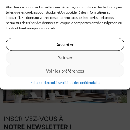
Afin de vous apporter la meilleure expérience, nous utilisons des technologies
Construction d'une jolie maison à Saint-Palais
telles que les cookies pour stocker et/ou accéder à des informations sur
sur Mer : témoignage de M et Mme J
l'appareil. En donnant votre consentement à ces technologies, cela nous
permettra de traiter des données telles que le comportement de navigation ou
les identifiants uniques sur ce site.
Accepter
Découvrez tous
les témoignages en video
Refuser
Voir les préférences
Politique de cookies
Politique de confidentialité
INSCRIVEZ-VOUS À
NOTRE NEWSLETTER !