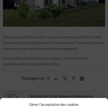
Suite aux premiers rendez-vous, la commerciale était à notre
écoute et a réussi à bien cerner nos besoins. Tout au long de ce
nouveau projet nous avons été accompagnés.
Aujourd’hui nous avons une maison qui correspond
parfaitement à nos souhaits. Merci.
Partager sur
Construction d'une maison contemporaine :
témoignage de M.D
Gérer l'acceptation des cookies