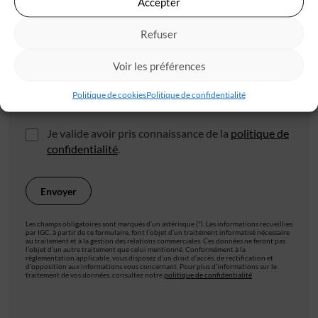
Accepter
Refuser
Ville*
Voir les préférences
Politique de cookies
Politique de confidentialité
J'accepte de recevoir les offres d'IGC
Je valide avoir pris connaissance de la
politique de
confidentialité
.
Les champs obligatoires sont marqués d’un astérisque (*). Les informations recueillies
par IGC, à partir de ce formulaire, font l’objet d’un traitement informatisé nécessaire
au traitement et à la gestion des relations commerciales. Ces données ne feront pas
l’objet d’un autre traitement que celui mentionné. Conformément à la
règlementation applicable, vous disposez d’un droit d’accès, de rectification et
d’opposition aux informations vous concernant. Pour plus d’informations sur le
traitement de vos données, consultez notre
politique de confidentialité