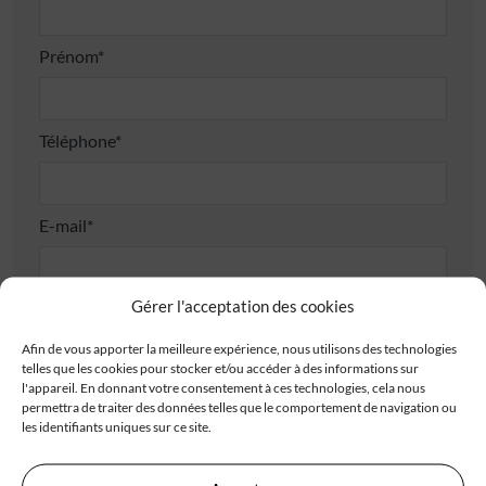
Prénom*
Téléphone*
E-mail*
Gérer l'acceptation des cookies
Adresse
Afin de vous apporter la meilleure expérience, nous utilisons des technologies
telles que les cookies pour stocker et/ou accéder à des informations sur
l'appareil. En donnant votre consentement à ces technologies, cela nous
permettra de traiter des données telles que le comportement de navigation ou
les identifiants uniques sur ce site.
Code postal*