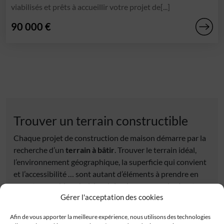
viabilisés et prêts à accueillir votre projet de[...]
90 000 €
Trouver un terrain constructible
Chaque projet de construction de maison démarre par la
recherche d’un
terrain à bâtir
. Trouver le terrain idéal,
l’environnement géographique, la superficie qui convient
et l’accessibilité … sont autant d’éléments à prendre en
compte pour bien choisir celui qui correspondra à votre
Gérer l'acceptation des cookies
projet de
maison neuve
. Découvrez tous nos
terrains
constructibles
sélectionnés auprès de nos partenaires
Afin de vous apporter la meilleure expérience, nous utilisons des technologies
fonciers. Tous les terrains à vendre proposés répondent