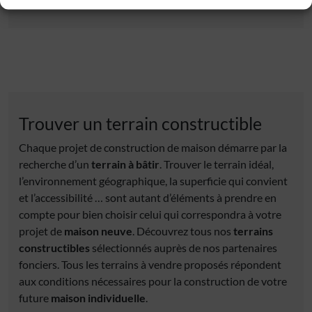
Trouver un terrain constructible
Chaque projet de construction de maison démarre par la
recherche d’un
terrain à bâtir
. Trouver le terrain idéal,
l’environnement géographique, la superficie qui convient
et l’accessibilité … sont autant d’éléments à prendre en
compte pour bien choisir celui qui correspondra à votre
projet de
maison neuve
. Découvrez tous nos
terrains
constructibles
sélectionnés auprès de nos partenaires
fonciers. Tous les terrains à vendre proposés répondent
aux conditions nécessaires pour la construction de votre
future
maison individuelle
.