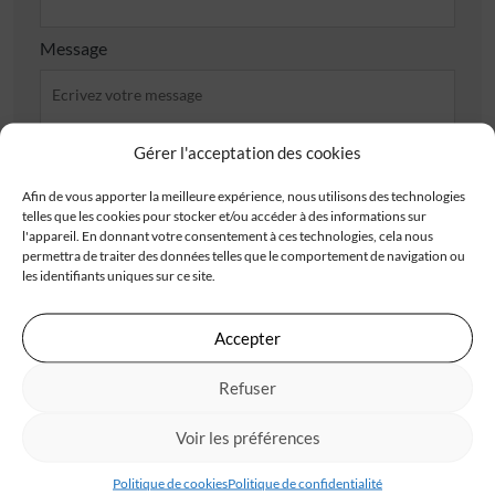
Message
Gérer l'acceptation des cookies
Afin de vous apporter la meilleure expérience, nous utilisons des technologies
J'accepte de recevoir les offres d'IGC
telles que les cookies pour stocker et/ou accéder à des informations sur
l'appareil. En donnant votre consentement à ces technologies, cela nous
Je valide avoir pris connaissance de la
politique de
permettra de traiter des données telles que le comportement de navigation ou
confidentialité
.
les identifiants uniques sur ce site.
Accepter
Refuser
Les champs obligatoires sont marqués d’un astérisque (*). Les informations recueillies
par IGC, à partir de ce formulaire, font l’objet d’un traitement informatisé nécessaire
au traitement et à la gestion des relations commerciales. Ces données ne feront pas
l’objet d’un autre traitement que celui mentionné. Conformément à la
Voir les préférences
règlementation applicable, vous disposez d’un droit d’accès, de rectification et
d’opposition aux informations vous concernant. Pour plus d’informations sur le
traitement de vos données, consultez notre
politique de confidentialité
Politique de cookies
Politique de confidentialité