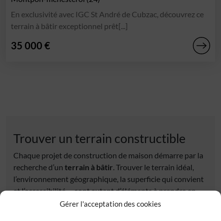
En exclusivité avec IGC St André de Cubzac, découvrez ce
terrain à bâtir exceptionnel prêt[...]
35 000 €
Trouver un terrain constructible
Chaque projet de construction de maison démarre par la
recherche d’un
terrain à bâtir
. Trouver le terrain idéal,
l’environnement géographique, la superficie qui convient
et l’accessibilité … sont autant d’éléments à prendre en
compte pour bien choisir celui qui correspondra à votre
Gérer l'acceptation des cookies
projet de
maison neuve
. Découvrez tous nos
terrains