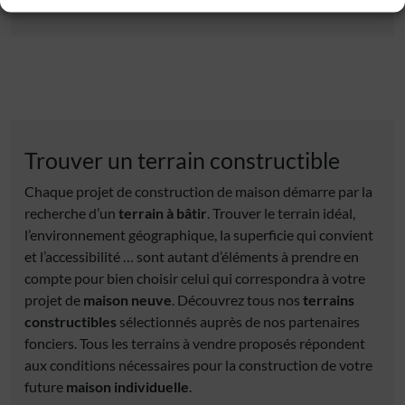
Trouver un terrain constructible
Chaque projet de construction de maison démarre par la
recherche d’un
terrain à bâtir
. Trouver le terrain idéal,
l’environnement géographique, la superficie qui convient
et l’accessibilité … sont autant d’éléments à prendre en
compte pour bien choisir celui qui correspondra à votre
projet de
maison neuve
. Découvrez tous nos
terrains
constructibles
sélectionnés auprès de nos partenaires
fonciers. Tous les terrains à vendre proposés répondent
aux conditions nécessaires pour la construction de votre
future
maison individuelle
.