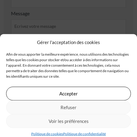
Message
Gérer l'acceptation des cookies
Afin de vous apporter la meilleure expérience, nous utilisons des technologies
J'accepte de recevoir les offres d'IGC
telles que les cookies pour stocker et/ou accéder à des informations sur
l'appareil. En donnant votre consentement à ces technologies, cela nous
Je valide avoir pris connaissance de la
politique de
permettra de traiter des données telles que le comportement de navigation ou
confidentialité
.
les identifiants uniques sur ce site.
Accepter
Refuser
Les champs obligatoires sont marqués d’un astérisque (*). Les informations recueillies
par IGC, à partir de ce formulaire, font l’objet d’un traitement informatisé nécessaire
au traitement et à la gestion des relations commerciales. Ces données ne feront pas
l’objet d’un autre traitement que celui mentionné. Conformément à la
Voir les préférences
règlementation applicable, vous disposez d’un droit d’accès, de rectification et
d’opposition aux informations vous concernant. Pour plus d’informations sur le
traitement de vos données, consultez notre
politique de confidentialité
Politique de cookies
Politique de confidentialité