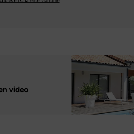
uctibles en Charente Maritime
en video
À