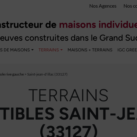
Nos Agences
Nos c
structeur de
maisons individue
euves construites dans le Grand Su
S DE MAISONS
TERRAINS
MAISONS + TERRAINS
IGC GRE
le rive gauche
> Saint-jean-d'illac (33127)
TERRAINS
IBLES SAINT-JE
(33127)