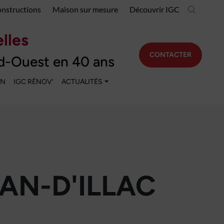
onstructions
Maison sur mesure
Découvrir IGC
lles
CONTACTER
d-Ouest en 40 ans
EN
IGC RÉNOV’
ACTUALITÉS
AN-D'ILLAC