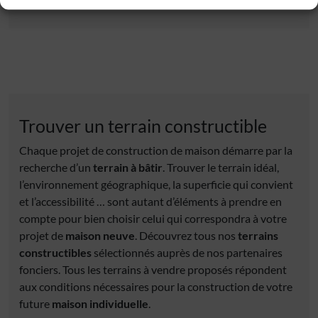
Trouver un terrain constructible
Chaque projet de construction de maison démarre par la
recherche d’un
terrain à bâtir
. Trouver le terrain idéal,
l’environnement géographique, la superficie qui convient
et l’accessibilité … sont autant d’éléments à prendre en
compte pour bien choisir celui qui correspondra à votre
projet de
maison neuve
. Découvrez tous nos
terrains
constructibles
sélectionnés auprès de nos partenaires
fonciers. Tous les terrains à vendre proposés répondent
aux conditions nécessaires pour la construction de votre
future
maison individuelle
.