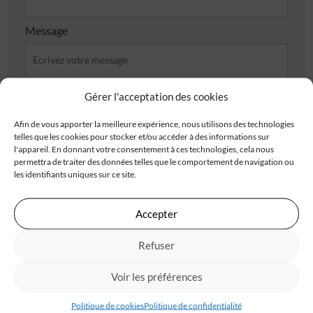
Message
Gérer l'acceptation des cookies
Afin de vous apporter la meilleure expérience, nous utilisons des technologies
J'accepte de recevoir les offres d'IGC
telles que les cookies pour stocker et/ou accéder à des informations sur
l'appareil. En donnant votre consentement à ces technologies, cela nous
Je valide avoir pris connaissance de la
politique de
permettra de traiter des données telles que le comportement de navigation ou
confidentialité
.
les identifiants uniques sur ce site.
Accepter
Refuser
Les champs obligatoires sont marqués d’un astérisque (*). Les informations recueillies
par IGC, à partir de ce formulaire, font l’objet d’un traitement informatisé nécessaire
au traitement et à la gestion des relations commerciales. Ces données ne feront pas
l’objet d’un autre traitement que celui mentionné. Conformément à la
Voir les préférences
règlementation applicable, vous disposez d’un droit d’accès, de rectification et
d’opposition aux informations vous concernant. Pour plus d’informations sur le
traitement de vos données, consultez notre
politique de confidentialité
Politique de cookies
Politique de confidentialité