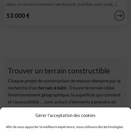
dans un environnement verdoyant, paisible avec une[...]
53 000 €
Trouver un terrain constructible
Chaque projet de construction de maison démarre par la
recherche d’un
terrain à bâtir
. Trouver le terrain idéal,
l’environnement géographique, la superficie qui convient
et l’accessibilité … sont autant d’éléments à prendre en
compte pour bien choisir celui qui correspondra à votre
Gérer l'acceptation des cookies
projet de
maison neuve
. Découvrez tous nos
terrains
constructibles
sélectionnés auprès de nos partenaires
Afin de vous apporter la meilleure expérience, nous utilisons des technologies
fonciers. Tous les terrains à vendre proposés répondent