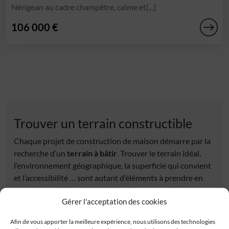
Nérigean au cadre champêtre, calme et[...]
106 000 €
Trouver un terrain constructible
Chaque projet de construction de maison démarre par la
recherche d’un
terrain à bâtir
. Trouver le terrain idéal,
l’environnement géographique, la superficie qui convient
et l’accessibilité … sont autant d’éléments à prendre en
compte pour bien choisir celui qui correspondra à votre
Gérer l'acceptation des cookies
projet de
maison neuve
. Découvrez tous nos
terrains
constructibles
sélectionnés auprès de nos partenaires
Afin de vous apporter la meilleure expérience, nous utilisons des technologies
fonciers. Tous les terrains à vendre proposés répondent