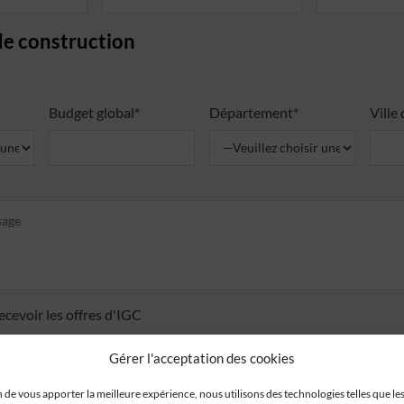
de construction
Budget global*
Département*
Ville
ecevoir les offres d'IGC
r pris connaissance de la
politique de confidentialité
.
Gérer l'acceptation des cookies
n de vous apporter la meilleure expérience, nous utilisons des technologies telles que le