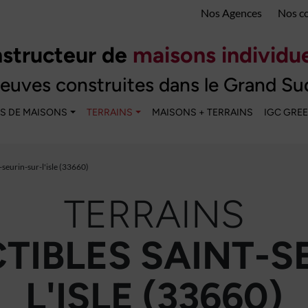
Nos Agences
Nos c
structeur de
maisons individue
euves construites dans le Grand Su
S DE MAISONS
TERRAINS
MAISONS + TERRAINS
IGC GRE
-seurin-sur-l'isle (33660)
TERRAINS
IBLES SAINT-S
L'ISLE (33660)