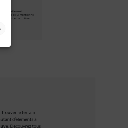
et d’un traitement
itement que celui mentionné.
ns vous concernant. Pour
s
. Trouver le terrain
 autant d’éléments à
euve
. Découvrez tous