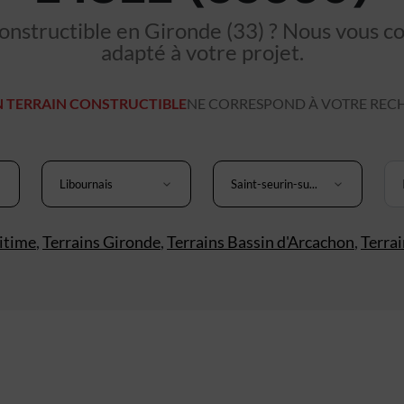
nstructible en Gironde (33) ? Nous vous cons
adapté à votre projet.
 TERRAIN CONSTRUCTIBLE
NE CORRESPOND À VOTRE REC
Libournais
Saint-seurin-su...
itime
,
Terrains Gironde
,
Terrains Bassin d'Arcachon
,
Terra