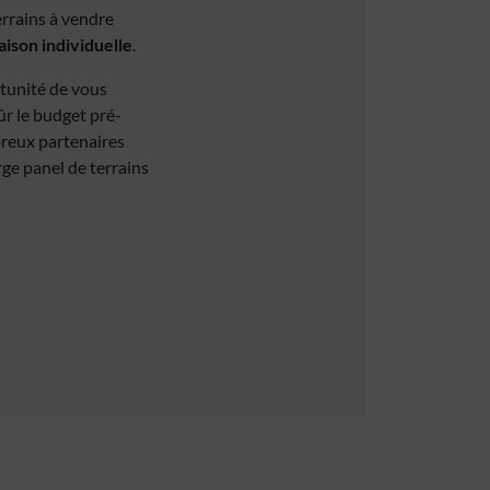
errains à vendre
ison individuelle
.
rtunité de vous
ûr le budget pré-
breux partenaires
rge panel de terrains