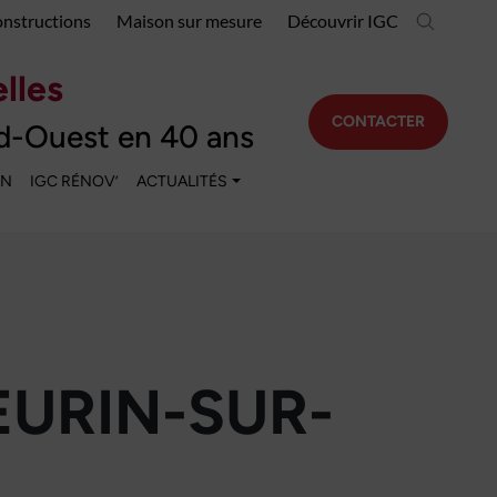
onstructions
Maison sur mesure
Découvrir IGC
lles
CONTACTER
d-Ouest en 40 ans
EN
IGC RÉNOV’
ACTUALITÉS
EURIN-SUR-