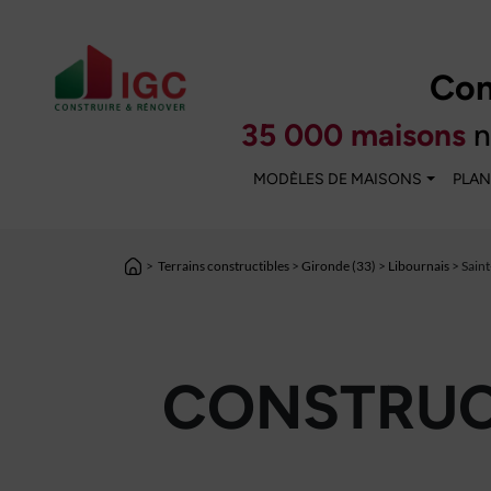
Con
35 000 maisons
n
MODÈLES DE MAISONS
PLAN
>
Terrains constructibles
>
Gironde (33)
>
Libournais
> Saint
CONSTRUCT