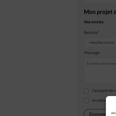
Mon projet 
Vos envies
Besoins*
Message
J'accepte de r
Je valide avoi
Afi