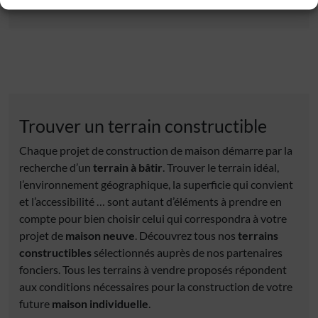
Trouver un terrain constructible
Chaque projet de construction de maison démarre par la
recherche d’un
terrain à bâtir
. Trouver le terrain idéal,
l’environnement géographique, la superficie qui convient
et l’accessibilité … sont autant d’éléments à prendre en
compte pour bien choisir celui qui correspondra à votre
projet de
maison neuve
. Découvrez tous nos
terrains
constructibles
sélectionnés auprès de nos partenaires
fonciers. Tous les terrains à vendre proposés répondent
aux conditions nécessaires pour la construction de votre
future
maison individuelle
.