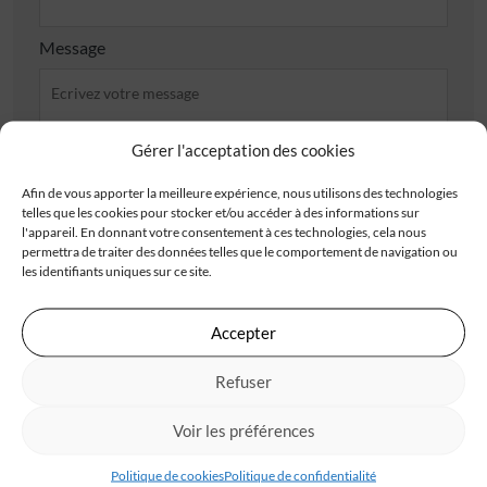
Message
Gérer l'acceptation des cookies
Afin de vous apporter la meilleure expérience, nous utilisons des technologies
J'accepte de recevoir les offres d'IGC
telles que les cookies pour stocker et/ou accéder à des informations sur
l'appareil. En donnant votre consentement à ces technologies, cela nous
Je valide avoir pris connaissance de la
politique de
permettra de traiter des données telles que le comportement de navigation ou
confidentialité
.
les identifiants uniques sur ce site.
Accepter
Refuser
Les champs obligatoires sont marqués d’un astérisque (*). Les informations recueillies
par IGC, à partir de ce formulaire, font l’objet d’un traitement informatisé nécessaire
au traitement et à la gestion des relations commerciales. Ces données ne feront pas
l’objet d’un autre traitement que celui mentionné. Conformément à la
Voir les préférences
règlementation applicable, vous disposez d’un droit d’accès, de rectification et
d’opposition aux informations vous concernant. Pour plus d’informations sur le
traitement de vos données, consultez notre
politique de confidentialité
Politique de cookies
Politique de confidentialité