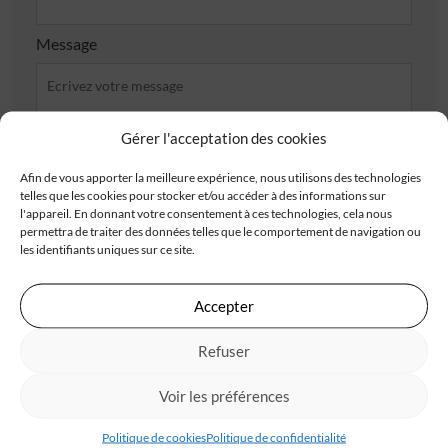
Message
Gérer l'acceptation des cookies
Afin de vous apporter la meilleure expérience, nous utilisons des technologies
J'accepte de recevoir les offres d'IGC
telles que les cookies pour stocker et/ou accéder à des informations sur
l'appareil. En donnant votre consentement à ces technologies, cela nous
Je valide avoir pris connaissance de la
politique de
permettra de traiter des données telles que le comportement de navigation ou
confidentialité
.
les identifiants uniques sur ce site.
Accepter
Refuser
Les champs obligatoires sont marqués d’un astérisque (*). Les informations recueillies
par IGC, à partir de ce formulaire, font l’objet d’un traitement informatisé nécessaire
au traitement et à la gestion des relations commerciales. Ces données ne feront pas
l’objet d’un autre traitement que celui mentionné. Conformément à la
Voir les préférences
règlementation applicable, vous disposez d’un droit d’accès, de rectification et
d’opposition aux informations vous concernant. Pour plus d’informations sur le
traitement de vos données, consultez notre
politique de confidentialité
Politique de cookies
Politique de confidentialité