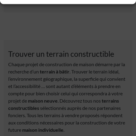
Trouver un terrain constructible
Chaque projet de construction de maison démarre par la
recherche d’un
terrain à bâtir
. Trouver le terrain idéal,
l’environnement géographique, la superficie qui convient
et l’accessibilité … sont autant d’éléments à prendre en
compte pour bien choisir celui qui correspondra à votre
projet de
maison neuve
. Découvrez tous nos
terrains
constructibles
sélectionnés auprès de nos partenaires
fonciers. Tous les terrains à vendre proposés répondent
aux conditions nécessaires pour la construction de votre
future
maison individuelle
.