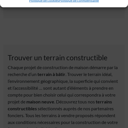
Politique de cookies
Politique de confidentialité
Trouver un terrain constructible
Chaque projet de construction de maison démarre par la
recherche d’un
terrain à bâtir
. Trouver le terrain idéal,
l’environnement géographique, la superficie qui convient
et l’accessibilité … sont autant d’éléments à prendre en
compte pour bien choisir celui qui correspondra à votre
projet de
maison neuve
. Découvrez tous nos
terrains
constructibles
sélectionnés auprès de nos partenaires
fonciers. Tous les terrains à vendre proposés répondent
aux conditions nécessaires pour la construction de votre