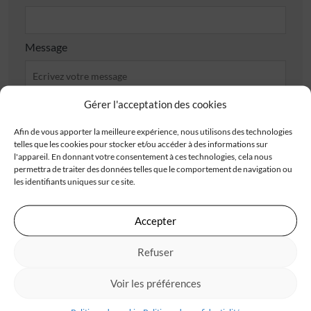
Message
Gérer l'acceptation des cookies
Afin de vous apporter la meilleure expérience, nous utilisons des technologies
telles que les cookies pour stocker et/ou accéder à des informations sur
J'accepte de recevoir les offres d'IGC
l'appareil. En donnant votre consentement à ces technologies, cela nous
permettra de traiter des données telles que le comportement de navigation ou
Je valide avoir pris connaissance de la
politique de
les identifiants uniques sur ce site.
confidentialité
.
Accepter
Refuser
Les champs obligatoires sont marqués d’un astérisque (*). Les informations recueillies
par IGC, à partir de ce formulaire, font l’objet d’un traitement informatisé nécessaire
au traitement et à la gestion des relations commerciales. Ces données ne feront pas
Voir les préférences
l’objet d’un autre traitement que celui mentionné. Conformément à la
règlementation applicable, vous disposez d’un droit d’accès, de rectification et
d’opposition aux informations vous concernant. Pour plus d’informations sur le
traitement de vos données, consultez notre
politique de confidentialité