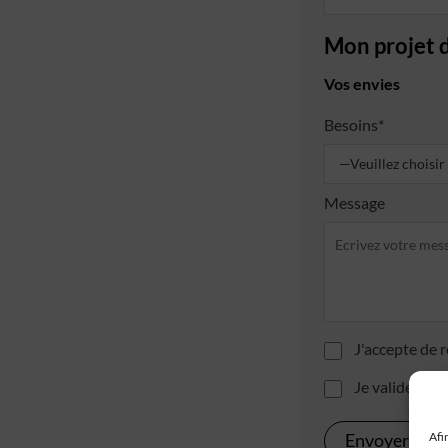
Mon projet 
Vos envies
Besoins*
Message
J'accepte de r
Je valide avoi
Afi