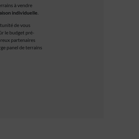
errains à vendre
ison individuelle
.
rtunité de vous
ûr le budget pré-
breux partenaires
rge panel de terrains