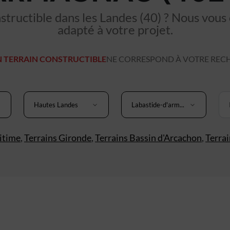
tructible dans les Landes (40) ? Nous vous co
adapté à votre projet.
 TERRAIN CONSTRUCTIBLE
NE CORRESPOND À VOTRE REC
Hautes Landes
Labastide-d'arm...
itime
,
Terrains Gironde
,
Terrains Bassin d'Arcachon
,
Terra