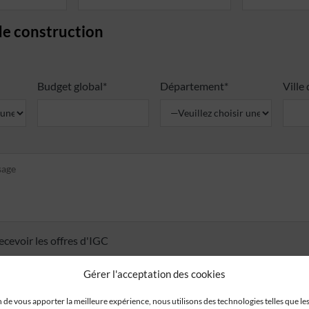
de construction
Budget global*
Département*
Ville
ecevoir les offres d'IGC
r pris connaissance de la
politique de confidentialité
.
Gérer l'acceptation des cookies
n de vous apporter la meilleure expérience, nous utilisons des technologies telles que le