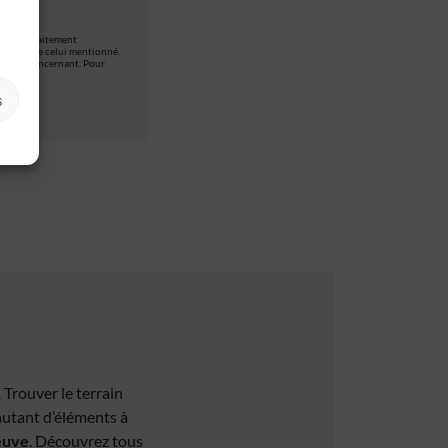
et d’un traitement
itement que celui mentionné.
ns vous concernant. Pour
s
. Trouver le terrain
 autant d’éléments à
euve
. Découvrez tous