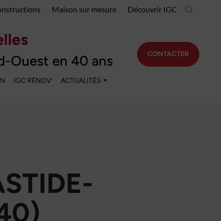
onstructions
Maison sur mesure
Découvrir IGC
lles
CONTACTER
d-Ouest en 40 ans
EN
IGC RÉNOV’
ACTUALITÉS
STIDE-
40)