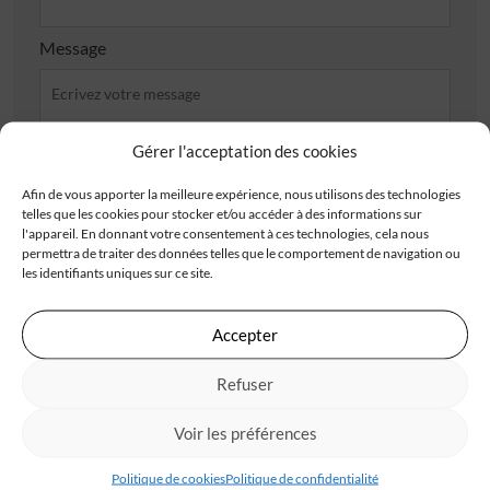
Message
Gérer l'acceptation des cookies
Afin de vous apporter la meilleure expérience, nous utilisons des technologies
J'accepte de recevoir les offres d'IGC
telles que les cookies pour stocker et/ou accéder à des informations sur
l'appareil. En donnant votre consentement à ces technologies, cela nous
Je valide avoir pris connaissance de la
politique de
permettra de traiter des données telles que le comportement de navigation ou
confidentialité
.
les identifiants uniques sur ce site.
Accepter
Refuser
Les champs obligatoires sont marqués d’un astérisque (*). Les informations recueillies
par IGC, à partir de ce formulaire, font l’objet d’un traitement informatisé nécessaire
au traitement et à la gestion des relations commerciales. Ces données ne feront pas
l’objet d’un autre traitement que celui mentionné. Conformément à la
Voir les préférences
règlementation applicable, vous disposez d’un droit d’accès, de rectification et
d’opposition aux informations vous concernant. Pour plus d’informations sur le
traitement de vos données, consultez notre
politique de confidentialité
Politique de cookies
Politique de confidentialité