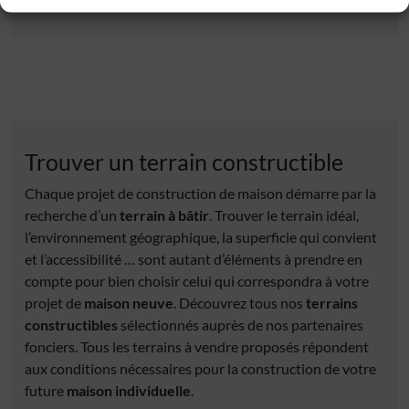
Trouver un terrain constructible
Chaque projet de construction de maison démarre par la
recherche d’un
terrain à bâtir
. Trouver le terrain idéal,
l’environnement géographique, la superficie qui convient
et l’accessibilité … sont autant d’éléments à prendre en
compte pour bien choisir celui qui correspondra à votre
projet de
maison neuve
. Découvrez tous nos
terrains
constructibles
sélectionnés auprès de nos partenaires
fonciers. Tous les terrains à vendre proposés répondent
aux conditions nécessaires pour la construction de votre
future
maison individuelle
.