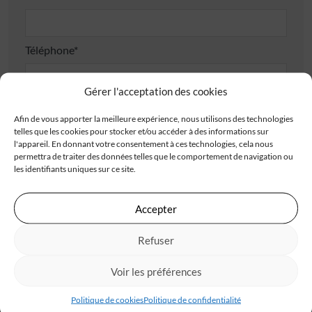
Téléphone*
Gérer l'acceptation des cookies
E-mail*
Afin de vous apporter la meilleure expérience, nous utilisons des technologies
telles que les cookies pour stocker et/ou accéder à des informations sur
l'appareil. En donnant votre consentement à ces technologies, cela nous
permettra de traiter des données telles que le comportement de navigation ou
Adresse
les identifiants uniques sur ce site.
Accepter
Refuser
Code postal*
Voir les préférences
Politique de cookies
Politique de confidentialité