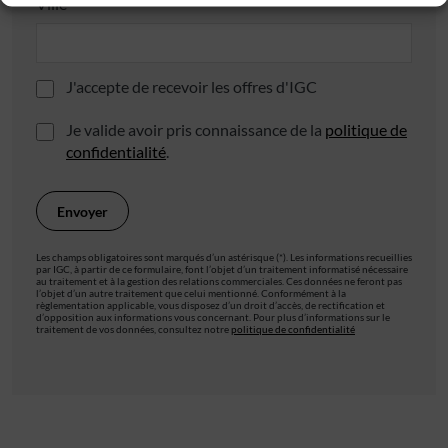
Ville*
J'accepte de recevoir les offres d'IGC
Je valide avoir pris connaissance de la
politique de
confidentialité
.
Les champs obligatoires sont marqués d’un astérisque (*). Les informations recueillies
par IGC, à partir de ce formulaire, font l’objet d’un traitement informatisé nécessaire
au traitement et à la gestion des relations commerciales. Ces données ne feront pas
l’objet d’un autre traitement que celui mentionné. Conformément à la
règlementation applicable, vous disposez d’un droit d’accès, de rectification et
d’opposition aux informations vous concernant. Pour plus d’informations sur le
traitement de vos données, consultez notre
politique de confidentialité