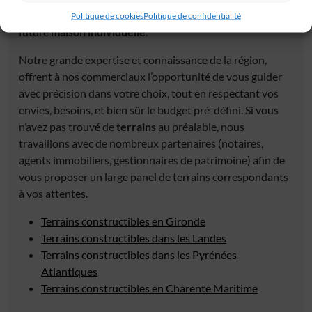
aux conditions nécessaires pour la construction de votre
Politique de cookies
Politique de confidentialité
future
maison individuelle
.
Notre grande expertise et connaissance de la région,
offrent à nos commerciaux l’opportunité de vous guider
avec précision dans votre choix, tout en respectant vos
envies, besoins, et bien sûr le budget pré-défini. Si vous
n’avez pas trouvé de
terrains
au préalable, nous
travaillons avec de nombreux partenaires (notaires,
agents immobiliers, gestionnaires de patrimoine) afin de
vous proposer un large panel de terrains correspondants
à vos attentes.
Terrains constructibles en Gironde
Terrains constructibles dans les Landes
Terrains constructibles dans les Pyrénées
Atlantiques
Terrains constructibles en Charente Maritime