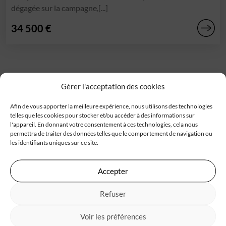
dégagée sur la campagne,[...]
34 500 €
Gérer l'acceptation des cookies
Afin de vous apporter la meilleure expérience, nous utilisons des technologies
telles que les cookies pour stocker et/ou accéder à des informations sur
Trouver un terrain constructible
l'appareil. En donnant votre consentement à ces technologies, cela nous
permettra de traiter des données telles que le comportement de navigation ou
Chaque projet de construction de maison démarre par la
les identifiants uniques sur ce site.
recherche d’un
terrain à bâtir
. Trouver le terrain idéal,
l’environnement géographique, la superficie qui convient
Accepter
et l’accessibilité … sont autant d’éléments à prendre en
compte pour bien choisir celui qui correspondra à votre
Refuser
projet de
maison neuve
. Découvrez tous nos
terrains
constructibles
sélectionnés auprès de nos partenaires
Voir les préférences
fonciers. Tous les terrains à vendre proposés répondent