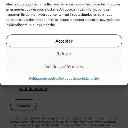
Afin de vous apporter la meilleure expérience, nous utilisons des technologies
telles que les cookies pour stocker et/ou accéder à des informations sur
l'appareil. En donnant votre consentement à ces technologies, cela nous
permettra de traiter des données telles que le comportement de navigation ou
Code postal*
les identifiants uniques sur ce site.
Accepter
Ville*
Refuser
Voir les préférences
J'accepte de recevoir les offres d'IGC
Politique de cookies
Politique de confidentialité
Je valide avoir pris connaissance de la
politique de
confidentialité
.
Les champs obligatoires sont marqués d’un astérisque (*). Les informations recueillies
par IGC, à partir de ce formulaire, font l’objet d’un traitement informatisé nécessaire
au traitement et à la gestion des relations commerciales. Ces données ne feront pas