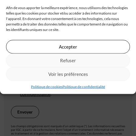
Afin de vous apporter la meilleure expérience, nous utilisons des technologies
telles que les cookies pour stocker et/ou accéder à des informations sur
l'appareil. En donnant votre consentement à ces technologies, cela nous
permettra de traiter des données telles que le comportement de navigation ou
Code postal*
les identifiants uniques sur ce site.
Accepter
Ville*
Refuser
J'accepte de recevoir les offres d'IGC
Voir les préférences
Politique de cookies
Politique de confidentialité
Je valide avoir pris connaissance de la
politique de
confidentialité
.
Les champs obligatoires sont marqués d’un astérisque (*). Les informations recueillies
par IGC, à partir de ce formulaire, font l’objet d’un traitement informatisé nécessaire
au traitement et à la gestion des relations commerciales. Ces données ne feront pas