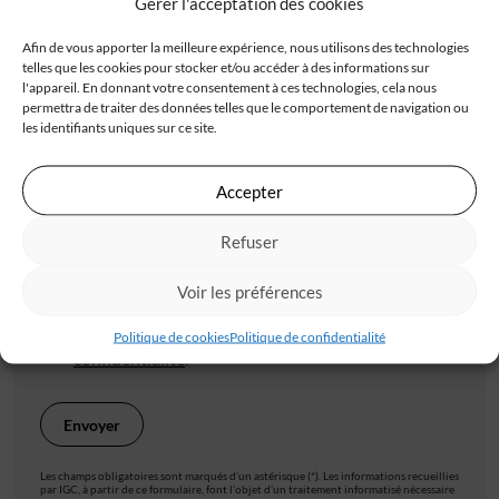
Gérer l'acceptation des cookies
Afin de vous apporter la meilleure expérience, nous utilisons des technologies
telles que les cookies pour stocker et/ou accéder à des informations sur
l'appareil. En donnant votre consentement à ces technologies, cela nous
Code postal*
permettra de traiter des données telles que le comportement de navigation ou
les identifiants uniques sur ce site.
Accepter
Ville*
Refuser
J'accepte de recevoir les offres d'IGC
Voir les préférences
Je valide avoir pris connaissance de la
politique de
Politique de cookies
Politique de confidentialité
confidentialité
.
Les champs obligatoires sont marqués d’un astérisque (*). Les informations recueillies
par IGC, à partir de ce formulaire, font l’objet d’un traitement informatisé nécessaire