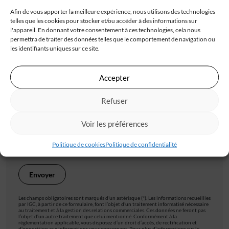
Afin de vous apporter la meilleure expérience, nous utilisons des technologies
telles que les cookies pour stocker et/ou accéder à des informations sur
Code postal*
l'appareil. En donnant votre consentement à ces technologies, cela nous
permettra de traiter des données telles que le comportement de navigation ou
les identifiants uniques sur ce site.
Ville*
Accepter
Refuser
J'accepte de recevoir les offres d'IGC
Voir les préférences
Je valide avoir pris connaissance de la
politique de
confidentialité
.
Politique de cookies
Politique de confidentialité
Les champs obligatoires sont marqués d’un astérisque (*). Les informations recueillies
par IGC, à partir de ce formulaire, font l’objet d’un traitement informatisé nécessaire
au traitement et à la gestion des relations commerciales. Ces données ne feront pas
l’objet d’un autre traitement que celui mentionné. Conformément à la
règlementation applicable, vous disposez d’un droit d’accès, de rectification et
d’opposition aux informations vous concernant. Pour plus d’informations sur le