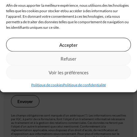
Afin de vous apporter la meilleure expérience, nous utilisons des technologies
telles que les cookies pour stocker et/ou accéder à des informations sur
Code postal*
l'appareil. En donnant votre consentement à ces technologies, cela nous
permettra de traiter des données telles que le comportement de navigation ou
les identifiants uniques sur ce site.
Ville*
Accepter
Refuser
J'accepte de recevoir les offres d'IGC
Voir les préférences
Je valide avoir pris connaissance de la
politique de
confidentialité
.
Politique de cookies
Politique de confidentialité
Les champs obligatoires sont marqués d’un astérisque (*). Les informations recueillies
par IGC, à partir de ce formulaire, font l’objet d’un traitement informatisé nécessaire
au traitement et à la gestion des relations commerciales. Ces données ne feront pas
l’objet d’un autre traitement que celui mentionné. Conformément à la
règlementation applicable, vous disposez d’un droit d’accès, de rectification et
d’opposition aux informations vous concernant. Pour plus d’informations sur le