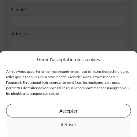
E-mail*
Adresse
Gérer l'acceptation des cookies
Afin de vous apporter la meilleure expérience, nous utilisons des technologies
telles que les cookies pour stocker et/ou accéder à des informations sur
Code postal*
l'appareil. En donnant votre consentement à ces technologies, cela nous
permettra de traiter des données telles que le comportement de navigation ou
les identifiants uniques sur ce site.
Ville*
Accepter
Refuser
J'accepte de recevoir les offres d'IGC