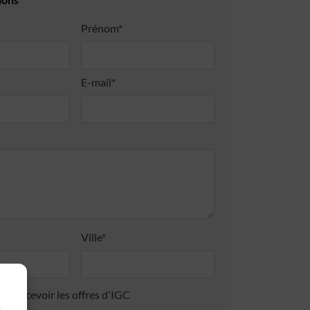
Prénom*
E-mail*
Ville*
 de recevoir les offres d'IGC
s