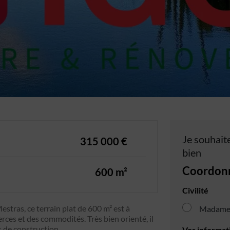
Je souhaite
315 000 €
bien
Coordon
600 m²
Civilité
stras, ce terrain plat de 600 m² est à
Madam
ces et des commodités. Très bien orienté, il
s de construction.
Vos informat