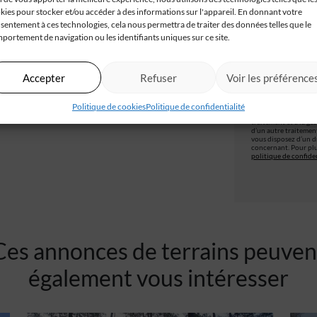
kies pour stocker et/ou accéder à des informations sur l'appareil. En donnant votre
Je valide
sentement à ces technologies, cela nous permettra de traiter des données telles que le
confident
portement de navigation ou les identifiants uniques sur ce site.
Accepter
Refuser
Voir les préférence
Les champs obligatoir
Politique de cookies
Politique de confidentialité
IGC, à partir de ce f
traitement et à la ge
d’un autre traitemen
vous disposez d’un dr
concernant. Pour plu
politique de confiden
Ces annonces de terrains peuven
également vous intéresser