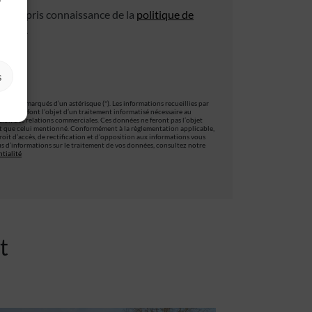
 avoir pris connaissance de la
politique de
ialité
.
s
es sont marqués d’un astérisque (*). Les informations recueillies par
ormulaire, font l’objet d’un traitement informatisé nécessaire au
stion des relations commerciales. Ces données ne feront pas l’objet
t que celui mentionné. Conformément à la règlementation applicable,
oit d’accès, de rectification et d’opposition aux informations vous
s d’informations sur le traitement de vos données, consultez notre
tialité
t