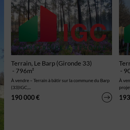
Terrain, Le Barp (Gironde 33)
Ter
- 796m²
- 9
À vendre – Terrain à bâtir sur la commune du Barp
À ven
(33)IGC,...
projet
190 000 €
193