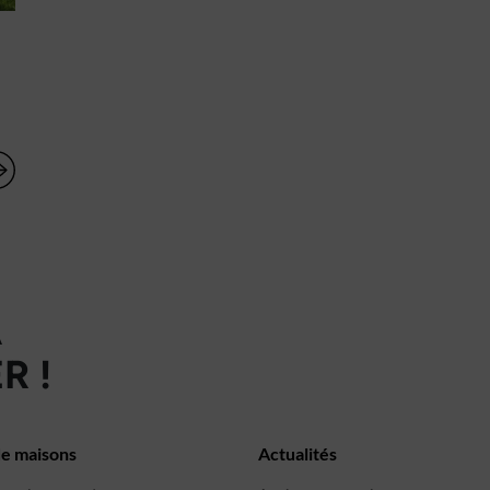
À
R !
de maisons
Actualités