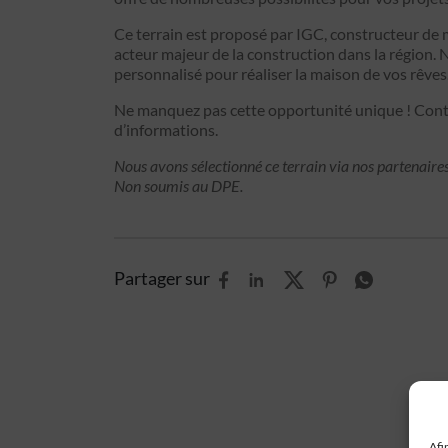
Ce terrain est proposé par IGC, constructeur de 
acteur majeur de la construction dans la région. 
personnalisé pour réaliser la maison de vos rêves
Ne manquez pas cette opportunité unique ! Cont
d’informations.
Nous avons sélectionné ce terrain via nos partenaires
Non soumis au DPE.
Partager sur
Afi