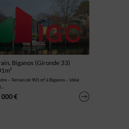
rain, Biganos (Gironde 33)
01m²
dre – Terrain de 901 m² à Biganos – Idéal
...
 000 €