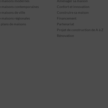
e maisons modernes
Aménager sa maison
e maisons contemporaines
Confort et innovation
 maisons de ville
Construire sa maison
e maisons régionales
Financement
s plans de maisons
Partenariat
Projet de construction de A à Z
Rénovation