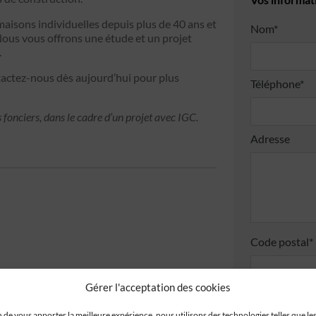
maisons individuelles depuis plus de 40 ans et
Nom*
Nous vous offrons une étude et un projet
.
actez-nous dès aujourd’hui pour plus
Téléphone*
 fonciers, dans le cadre d’un projet avec IGC.
Adresse
Code postal*
Gérer l'acceptation des cookies
J'accepte
n de vous apporter la meilleure expérience, nous utilisons des technologies telles que le