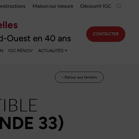
onstructions
Maison sur mesure
Découvrir IGC
lles
CONTACTER
d-Ouest en 40 ans
EN
IGC RÉNOV’
ACTUALITÉS
< Retour aux terrains
IBLE
NDE 33)