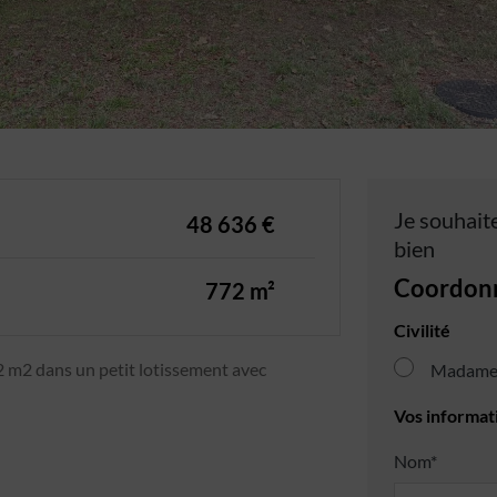
Je souhaite
48 636 €
bien
Coordon
772 m²
Civilité
 m2 dans un petit lotissement avec
Madam
Vos informat
Nom*