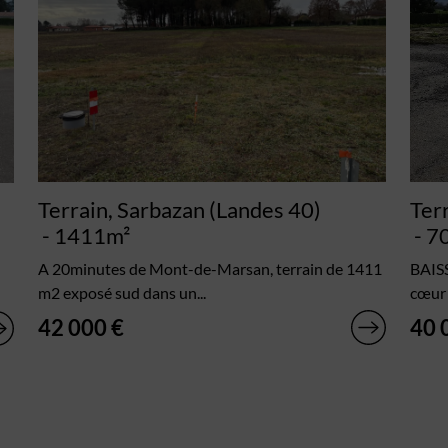
Terrain, Sarbazan (Landes 40)
Ter
- 1411m²
- 7
A 20minutes de Mont-de-Marsan, terrain de 1411
BAISS
m2 exposé sud dans un...
cœur 
42 000 €
40 