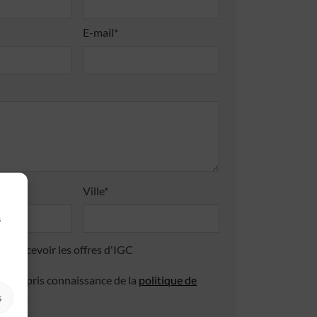
E-mail*
Ville*
s
 de recevoir les offres d'IGC
 avoir pris connaissance de la
politique de
ialité
.
s