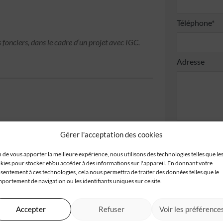
Téléphone*
 fonciers, dans le cadre d’un projet avec IGC.
Adresse
Code postal*
Gérer l'acceptation des cookies
n de vous apporter la meilleure expérience, nous utilisons des technologies telles que le
kies pour stocker et/ou accéder à des informations sur l'appareil. En donnant votre
sentement à ces technologies, cela nous permettra de traiter des données telles que le
J'accepte
portement de navigation ou les identifiants uniques sur ce site.
Je valide
confident
Accepter
Refuser
Voir les préférence