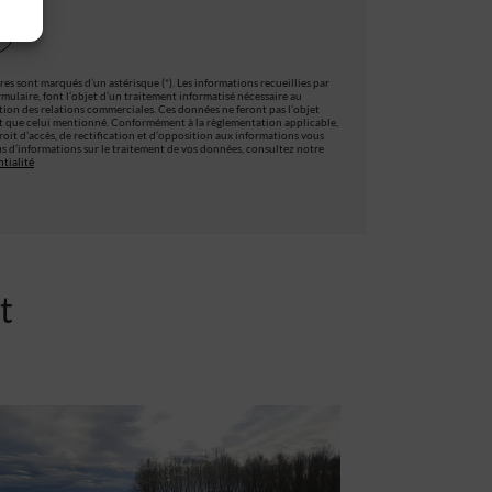
es sont marqués d’un astérisque (*). Les informations recueillies par
ormulaire, font l’objet d’un traitement informatisé nécessaire au
stion des relations commerciales. Ces données ne feront pas l’objet
t que celui mentionné. Conformément à la règlementation applicable,
oit d’accès, de rectification et d’opposition aux informations vous
s d’informations sur le traitement de vos données, consultez notre
tialité
t