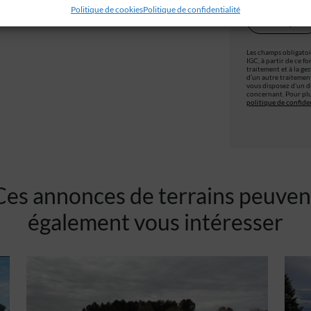
Politique de cookies
Politique de confidentialité
Les champs obligatoir
IGC, à partir de ce f
traitement et à la ge
d’un autre traitemen
vous disposez d’un dr
concernant. Pour plu
politique de confiden
Ces annonces de terrains peuven
également vous intéresser