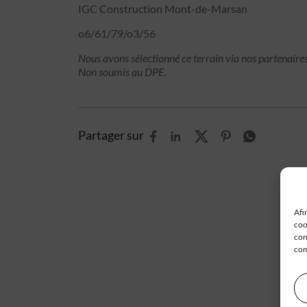
IGC Construction Mont-de-Marsan
o6/61/79/o3/56
Nous avons sélectionné ce terrain via nos partenaires
Non soumis au DPE.
Partager sur
Afi
coo
con
com