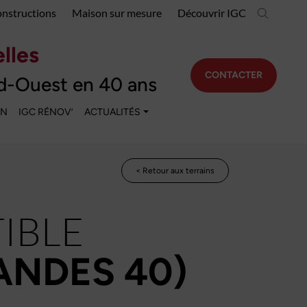
onstructions
Maison sur mesure
Découvrir IGC
lles
CONTACTER
d-Ouest en 40 ans
EN
IGC RÉNOV’
ACTUALITÉS
< Retour aux terrains
IBLE
ANDES 40)