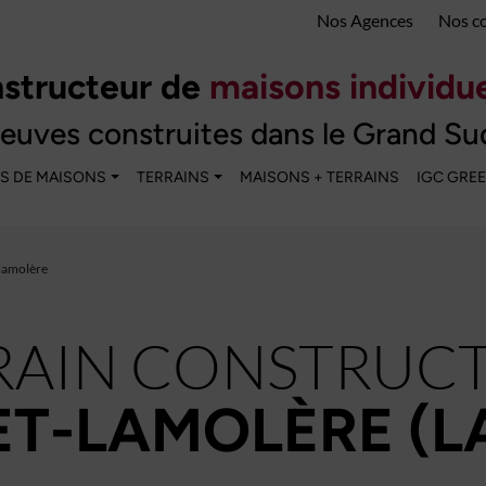
Nos Agences
Nos c
structeur de
maisons individue
euves construites dans le Grand Su
S DE MAISONS
TERRAINS
MAISONS + TERRAINS
IGC GRE
-lamolère
RAIN CONSTRUCT
T-LAMOLÈRE (L