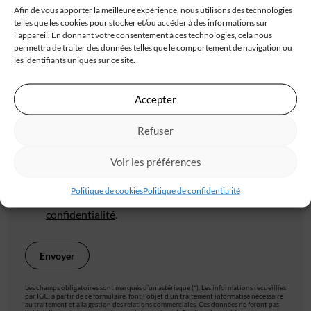
Afin de vous apporter la meilleure expérience, nous utilisons des technologies
telles que les cookies pour stocker et/ou accéder à des informations sur
l'appareil. En donnant votre consentement à ces technologies, cela nous
permettra de traiter des données telles que le comportement de navigation ou
Code postal*
les identifiants uniques sur ce site.
Accepter
Ville*
Refuser
Voir les préférences
J'accepte de recevoir les offres d'IGC
Politique de cookies
Politique de confidentialité
Je valide avoir pris connaissance de la
politique de
confidentialité
.
Les champs obligatoires sont marqués d’un astérisque (*). Les informations recueillies
par IGC, à partir de ce formulaire, font l’objet d’un traitement informatisé nécessaire
au traitement et à la gestion des relations commerciales. Ces données ne feront pas