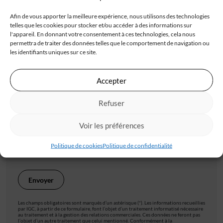
Afin de vous apporter la meilleure expérience, nous utilisons des technologies
telles que les cookies pour stocker et/ou accéder à des informations sur
l'appareil. En donnant votre consentement à ces technologies, cela nous
Code postal*
permettra de traiter des données telles que le comportement de navigation ou
les identifiants uniques sur ce site.
Ville*
Accepter
Refuser
J'accepte de recevoir les offres d'IGC
Voir les préférences
Je valide avoir pris connaissance de la
politique de
Politique de cookies
Politique de confidentialité
confidentialité
.
Les champs obligatoires sont marqués d’un astérisque (*). Les informations recueillies
par IGC, à partir de ce formulaire, font l’objet d’un traitement informatisé nécessaire
au traitement et à la gestion des relations commerciales. Ces données ne feront pas
l’objet d’un autre traitement que celui mentionné. Conformément à la