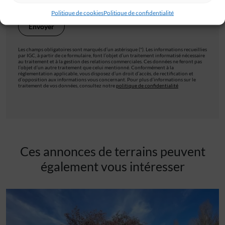
Politique de cookies
Politique de confidentialité
Les champs obligatoires sont marqués d’un astérisque (*). Les informations recueillies
par IGC, à partir de ce formulaire, font l’objet d’un traitement informatisé nécessaire
au traitement et à la gestion des relations commerciales. Ces données ne feront pas
l’objet d’un autre traitement que celui mentionné. Conformément à la
règlementation applicable, vous disposez d’un droit d’accès, de rectification et
d’opposition aux informations vous concernant. Pour plus d’informations sur le
traitement de vos données, consultez notre
politique de confidentialité
Ces annonces de terrains peuvent
également vous intéresser