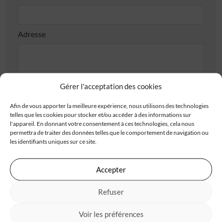
Adresse
Gérer l'acceptation des cookies
Afin de vous apporter la meilleure expérience, nous utilisons des technologies
Code postal*
telles que les cookies pour stocker et/ou accéder à des informations sur
l'appareil. En donnant votre consentement à ces technologies, cela nous
permettra de traiter des données telles que le comportement de navigation ou
les identifiants uniques sur ce site.
Ville*
Accepter
J'accepte de recevoir les offres d'IGC
Refuser
Je valide avoir pris connaissance de la
politique de
Voir les préférences
confidentialité
.