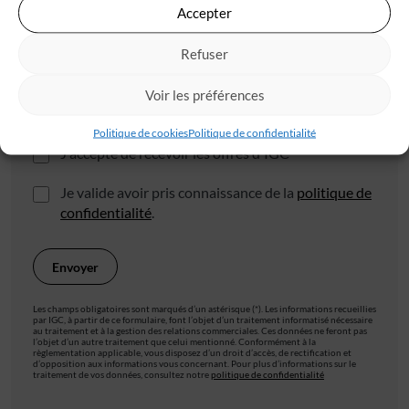
Code postal*
Accepter
Refuser
Ville*
Voir les préférences
Politique de cookies
Politique de confidentialité
J'accepte de recevoir les offres d'IGC
Je valide avoir pris connaissance de la
politique de
confidentialité
.
Les champs obligatoires sont marqués d’un astérisque (*). Les informations recueillies
par IGC, à partir de ce formulaire, font l’objet d’un traitement informatisé nécessaire
au traitement et à la gestion des relations commerciales. Ces données ne feront pas
l’objet d’un autre traitement que celui mentionné. Conformément à la
règlementation applicable, vous disposez d’un droit d’accès, de rectification et
d’opposition aux informations vous concernant. Pour plus d’informations sur le
traitement de vos données, consultez notre
politique de confidentialité