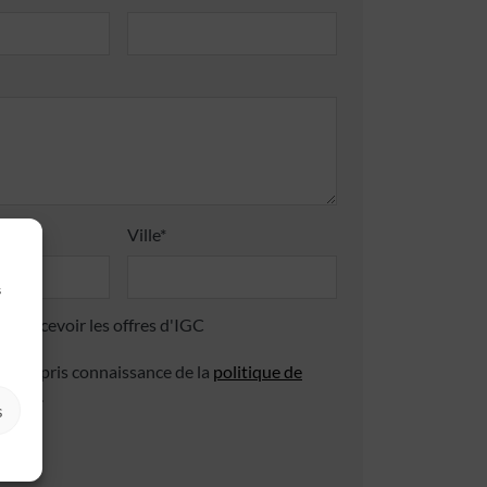
Ville*
s
 de recevoir les offres d'IGC
 avoir pris connaissance de la
politique de
ialité
.
s