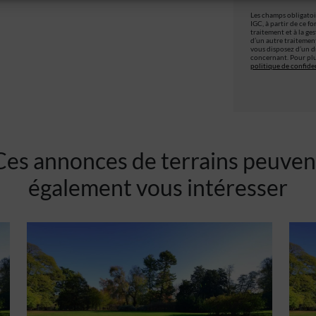
Les champs obligatoir
IGC, à partir de ce f
traitement et à la ge
d’un autre traitemen
vous disposez d’un dr
concernant. Pour plu
politique de confiden
Ces annonces de terrains peuven
également vous intéresser