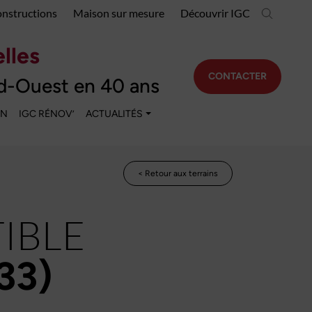
onstructions
Maison sur mesure
Découvrir IGC
lles
CONTACTER
d-Ouest en 40 ans
EN
IGC RÉNOV’
ACTUALITÉS
< Retour aux terrains
IBLE
33)