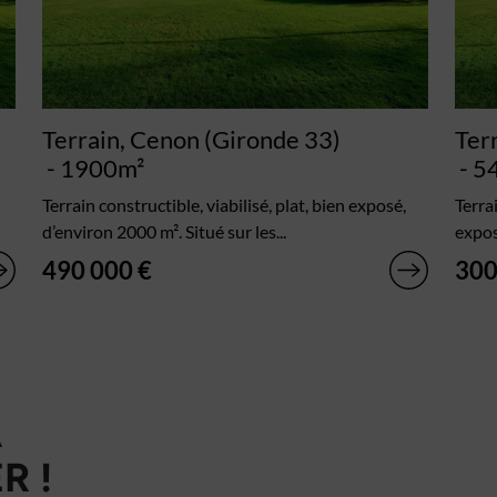
Terrain, Cenon (Gironde 33)
Ter
- 1900m²
- 5
Terrain constructible, viabilisé, plat, bien exposé,
Terra
d’environ 2000 m². Situé sur les...
expos
490 000 €
300
À
R !