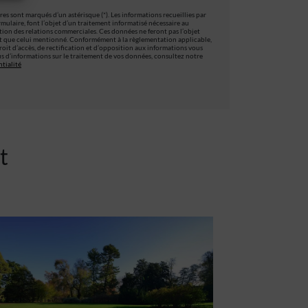
es sont marqués d’un astérisque (*). Les informations recueillies par
ormulaire, font l’objet d’un traitement informatisé nécessaire au
stion des relations commerciales. Ces données ne feront pas l’objet
t que celui mentionné. Conformément à la règlementation applicable,
oit d’accès, de rectification et d’opposition aux informations vous
s d’informations sur le traitement de vos données, consultez notre
tialité
t