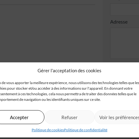
Adresse
Code postal*
Gérer l'acceptation des cookies
n de vous apporter la meilleure expérience, nous utilisons des technologies telles que le
kies pour stocker et/ou accéder à des informations sur l'appareil. En donnant votre
J'accepte
sentement à ces technologies, cela nous permettra de traiter des données telles que le
portement de navigation ou les identifiants uniques sur ce site.
Je valide
confident
Accepter
Refuser
Voir les préférence
Politique de cookies
Politique de confidentialité