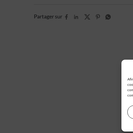
Partager sur
Afi
coo
con
com