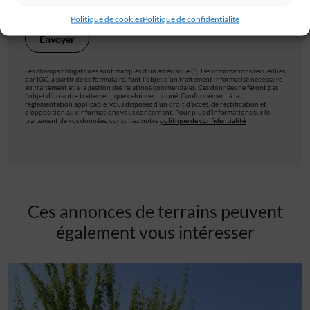
Politique de cookies
Politique de confidentialité
Les champs obligatoires sont marqués d’un astérisque (*). Les informations recueillies
par IGC, à partir de ce formulaire, font l’objet d’un traitement informatisé nécessaire
au traitement et à la gestion des relations commerciales. Ces données ne feront pas
l’objet d’un autre traitement que celui mentionné. Conformément à la
règlementation applicable, vous disposez d’un droit d’accès, de rectification et
d’opposition aux informations vous concernant. Pour plus d’informations sur le
traitement de vos données, consultez notre
politique de confidentialité
Ces annonces de terrains peuvent
également vous intéresser