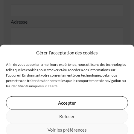
Adresse
Gérer l'acceptation des cookies
Afin de vous apporter la meilleure expérience, nous utilisons des technologies
Code postal*
telles que les cookies pour stocker et/ou accéder à des informations sur
l'appareil. En donnant votre consentement à ces technologies, cela nous
permettra de traiter des données telles que le comportement de navigation ou
les identifiants uniques sur ce site.
Ville*
Accepter
J'accepte de recevoir les offres d'IGC
Refuser
Je valide avoir pris connaissance de la
politique de
Voir les préférences
confidentialité
.