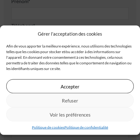
Prénom*
Téléphone*
Gérer l'acceptation des cookies
Afin de vous apporter la meilleure expérience, nous utilisons des technologies
E-mail*
telles que les cookies pour stocker et/ou accéder à des informations sur
l'appareil. En donnant votre consentement à ces technologies, cela nous
permettra de traiter des données telles que le comportement de navigation ou
les identifiants uniques sur ce site.
Adresse
Accepter
Refuser
Voir les préférences
Code postal*
Politique de cookies
Politique de confidentialité