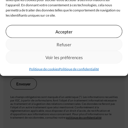
Code postal*
l'appareil. En donnant votre consentement à ces technologies, cela nous
permettra de traiter des données telles que le comportement de navigation ou
les identifiants uniques sur ce site.
Ville*
Accepter
Refuser
J'accepte de recevoir les offres d'IGC
Voir les préférences
Je valide avoir pris connaissance de la
politique de
confidentialité
.
Politique de cookies
Politique de confidentialité
Les champs obligatoires sont marqués d’un astérisque (*). Les informations recueillies
par IGC, à partir de ce formulaire, font l’objet d’un traitement informatisé nécessaire
au traitement et à la gestion des relations commerciales. Ces données ne feront pas
l’objet d’un autre traitement que celui mentionné. Conformément à la
règlementation applicable, vous disposez d’un droit d’accès, de rectification et
d’opposition aux informations vous concernant. Pour plus d’informations sur le
traitement de vos données, consultez notre
politique de confidentialité