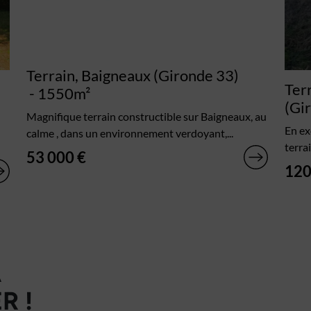
Terrain, Baigneaux (Gironde 33)
Ter
- 1550m²
(Gi
Magnifique terrain constructible sur Baigneaux, au
En ex
calme , dans un environnement verdoyant,...
terra
53 000 €
120
À
R !