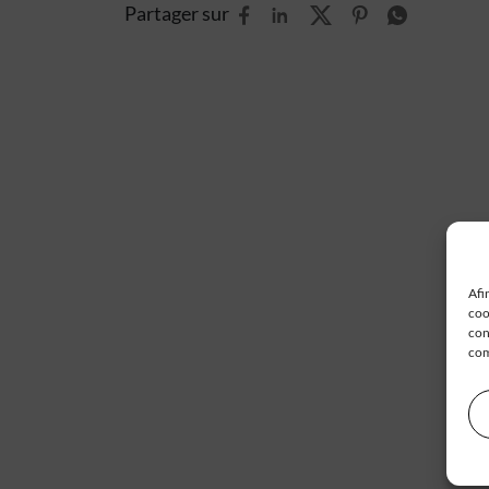
Partager sur
Afi
coo
con
com