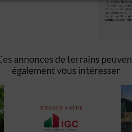
IGC, à partir de ce f
traitement et à la ge
d’un autre traitemen
vous disposez d’un dr
concernant. Pour plu
politique de confiden
Ces annonces de terrains peuven
également vous intéresser