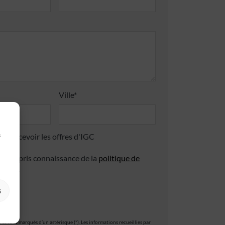
Ville*
s
 de recevoir les offres d'IGC
 avoir pris connaissance de la
politique de
ialité
.
s
es sont marqués d’un astérisque (*). Les informations recueillies par