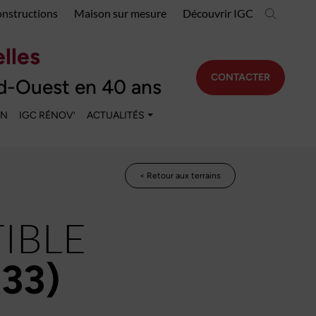
onstructions
Maison sur mesure
Découvrir IGC
lles
CONTACTER
d-Ouest en 40 ans
EN
IGC RÉNOV’
ACTUALITÉS
< Retour aux terrains
IBLE
33)