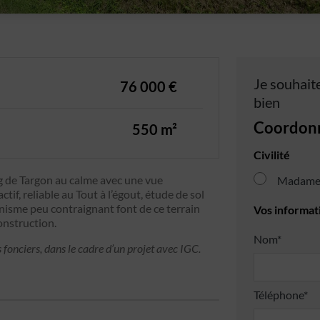
Je souhaite
76 000 €
bien
Coordon
550 m²
Civilité
rg de Targon au calme avec une vue
Madam
ctif, reliable au Tout à l’égout, étude de sol
anisme peu contraignant font de ce terrain
Vos informat
construction.
Nom*
 fonciers, dans le cadre d’un projet avec IGC.
Téléphone*