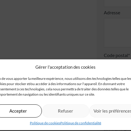
Adresse
Code postal*
Gérer l'acceptation des cookies
n de vous apporter la meilleure expérience, nous utilisons des technologies telles que le
J'accepte
kies pour stocker et/ou accéder à des informations sur l'appareil. En donnant votre
sentement à ces technologies, cela nous permettra de traiter des données telles que le
Je valide
portement de navigation ou les identifiants uniques sur ce site.
confident
Accepter
Refuser
Voir les préférence
Politique de cookies
Politique de confidentialité
Les champs obligatoir