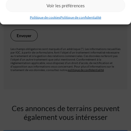
Voir les préférences
Je valide avoir pris connaissance de la
politique de
Politique de cookies
Politique de confidentialité
confidentialité
.
Les champs obligatoires sont marqués d’un astérisque (*). Les informations recueillies
par IGC, à partir de ce formulaire, font l’objet d’un traitement informatisé nécessaire
au traitement et à la gestion des relations commerciales. Ces données ne feront pas
l’objet d’un autre traitement que celui mentionné. Conformément à la
règlementation applicable, vous disposez d’un droit d’accès, de rectification et
d’opposition aux informations vous concernant. Pour plus d’informations sur le
traitement de vos données, consultez notre
politique de confidentialité
Ces annonces de terrains peuvent
également vous intéresser