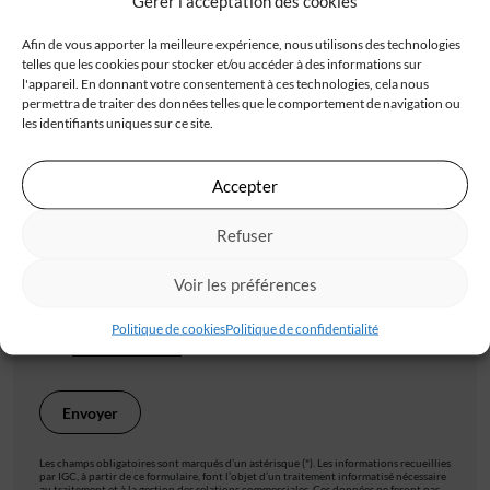
Gérer l'acceptation des cookies
Afin de vous apporter la meilleure expérience, nous utilisons des technologies
telles que les cookies pour stocker et/ou accéder à des informations sur
l'appareil. En donnant votre consentement à ces technologies, cela nous
Code postal*
permettra de traiter des données telles que le comportement de navigation ou
les identifiants uniques sur ce site.
Accepter
Ville*
Refuser
J'accepte de recevoir les offres d'IGC
Voir les préférences
Je valide avoir pris connaissance de la
politique de
Politique de cookies
Politique de confidentialité
confidentialité
.
Les champs obligatoires sont marqués d’un astérisque (*). Les informations recueillies
par IGC, à partir de ce formulaire, font l’objet d’un traitement informatisé nécessaire
au traitement et à la gestion des relations commerciales. Ces données ne feront pas