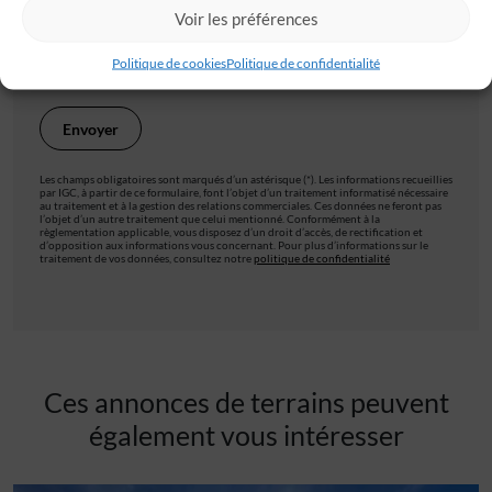
Voir les préférences
Je valide avoir pris connaissance de la
politique de
confidentialité
.
Politique de cookies
Politique de confidentialité
Les champs obligatoires sont marqués d’un astérisque (*). Les informations recueillies
par IGC, à partir de ce formulaire, font l’objet d’un traitement informatisé nécessaire
au traitement et à la gestion des relations commerciales. Ces données ne feront pas
l’objet d’un autre traitement que celui mentionné. Conformément à la
règlementation applicable, vous disposez d’un droit d’accès, de rectification et
d’opposition aux informations vous concernant. Pour plus d’informations sur le
traitement de vos données, consultez notre
politique de confidentialité
Ces annonces de terrains peuvent
également vous intéresser