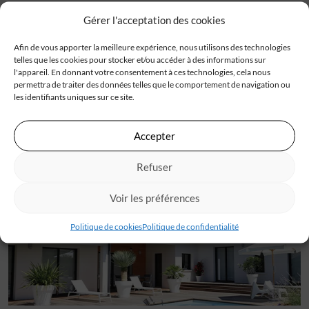
de chaque maison un lieu où les rêves prennent vie. Nous
Gérer l'acceptation des cookies
espérons que cette section actualités vous inspire et vous
informe sur notre engagement constant envers
Afin de vous apporter la meilleure expérience, nous utilisons des technologies
l’excellence et l’innovation dans le domaine de la
telles que les cookies pour stocker et/ou accéder à des informations sur
l'appareil. En donnant votre consentement à ces technologies, cela nous
construction de maison. Restez connectés pour de
permettra de traiter des données telles que le comportement de navigation ou
nouvelles mises à jour passionnantes !
les identifiants uniques sur ce site.
Accepter
Refuser
Découvrez tous
les témoignages en video
Voir les préférences
Politique de cookies
Politique de confidentialité