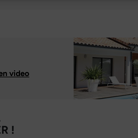
en video
À
R !