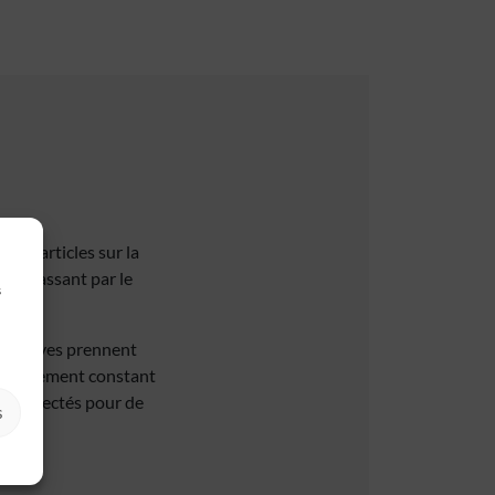
eux articles sur la
 en passant par le
s
 les rêves prennent
e engagement constant
ez connectés pour de
s