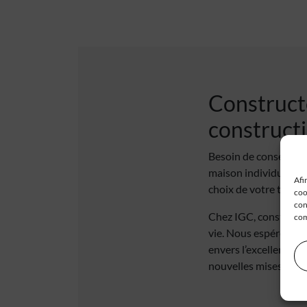
Constructe
construct
Besoin de conseils po
maison individuelle,
Afi
choix de votre terra
coo
con
Chez IGC, constructeu
com
vie. Nous espérons q
envers l’excellence e
nouvelles mises à jo