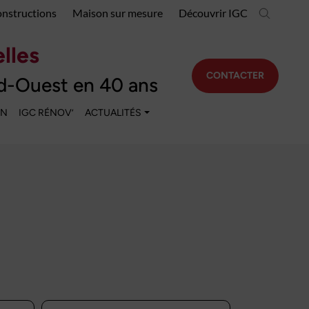
onstructions
Maison sur mesure
Découvrir IGC
lles
CONTACTER
d-Ouest en 40 ans
EN
IGC RÉNOV’
ACTUALITÉS