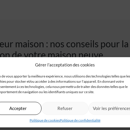
ur maison : nos conseils pour la
ion de votre maison neuve
Gérer l'acceptation des cookies
ur votre projet de construction de maison ? Retrouvez ici de nombr
 des garanties de construction au financement de votre maison IGC
n de vous apporter la meilleure expérience, nous utilisons des technologies telles que le
in…
kies pour stocker et/ou accéder à des informations sur l'appareil. En donnant votre
sentement à ces technologies, cela nous permettra de traiter des données telles que le
r maison, notre objectif est de faire de chaque maison un lieu où
portement de navigation ou les identifiants uniques sur ce site.
ue cette section actualités vous inspire et vous informe sur notr
t l’innovation dans le domaine de la construction de maison. Rest
Accepter
Refuser
Voir les préférence
ur passionnantes !
Politique de cookies
Politique de confidentialité