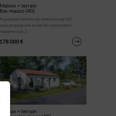
Maison + terrain
Bas-mauco (40)
A quelques minutes du centre bourg, IGC
vous propose une projet de construction
moderne sur[...]
178 000 €
s
Maison + terrain