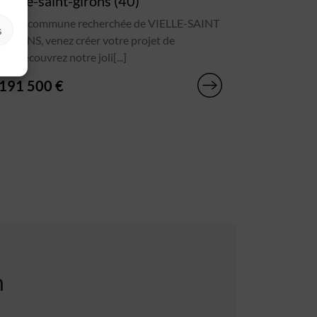
Vielle-saint-girons (40)
Sur la commune recherchée de VIELLE-SAINT
s
GIRONS, venez créer votre projet de
vie.Découvrez notre joli[...]
191 500 €
n