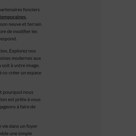
partenaires fonciers
temporaines
,
son neuve et terrain
bre de modifier les
respond.
ion. Explorez nos
uisines modernes aux
 soit à votre image.
 à co-créer un espace
est pourquoi nous
ion est prête à vous
gageons à faire de
 vie dans un foyer
emble une simple