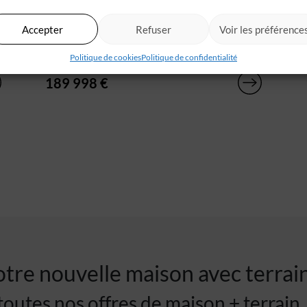
Sarbazan (40)
A 20min de Mont-de-Marsan, IGC vous
Accepter
Refuser
Voir les préférence
propose une projet de construction moderne
sur un terrain[...]
Politique de cookies
Politique de confidentialité
189 998 €
tre nouvelle maison avec terrai
outes nos offres de maison + terrain.