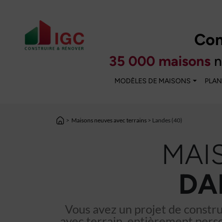
Con
35 000 maisons
n
MODÈLES DE MAISONS
PLAN
>
Maisons neuves avec terrains
> Landes (40)
MAI
DA
Vous avez un projet de constr
avec terrain, entièrement perso