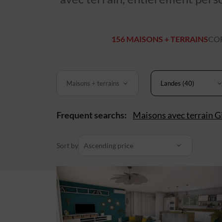
156 MAISONS + TERRAINS
COR
Maisons + terrains
Landes (40)
Frequent searchs:
Maisons avec terrain G
Sort by
Ascending price