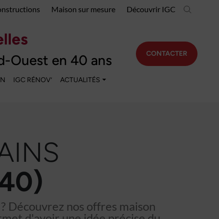
onstructions
Maison sur mesure
Découvrir IGC
lles
CONTACTER
d-Ouest en 40 ans
EN
IGC RÉNOV’
ACTUALITÉS
AINS
40)
 ? Découvrez nos offres maison
rmet d'avoir une idée précise du