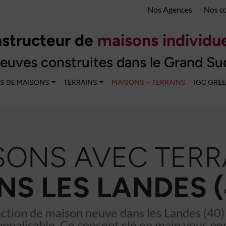
Nos Agences
Nos c
structeur de
maisons individue
euves construites dans le Grand Su
S DE MAISONS
TERRAINS
MAISONS + TERRAINS
IGC GRE
SONS AVEC TERR
NS LES LANDES (
uction de maison neuve dans les Landes (40)
nnalisable. Ce concept clé en main vous pe