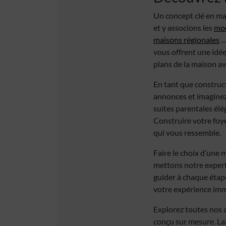
Un concept clé en mai
et y associons les
mod
maisons régionales
…
vous offrent une idée
plans de la maison a
En tant que construc
annonces et imaginez
suites parentales élé
Construire votre foye
qui vous ressemble.
Faire le choix d’une 
mettons notre experti
guider à chaque étape
votre expérience imm
Explorez toutes nos 
conçu sur mesure. La