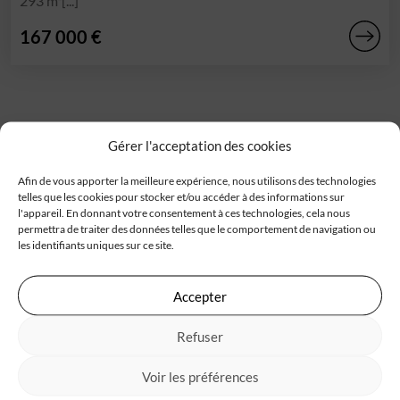
293 m²[...]
167 000 €
Gérer l'acceptation des cookies
Afin de vous apporter la meilleure expérience, nous utilisons des technologies
telles que les cookies pour stocker et/ou accéder à des informations sur
Trouver un terrain constructible
l'appareil. En donnant votre consentement à ces technologies, cela nous
permettra de traiter des données telles que le comportement de navigation ou
Chaque projet de construction de maison démarre par la
les identifiants uniques sur ce site.
recherche d’un
terrain à bâtir
. Trouver le terrain idéal,
l’environnement géographique, la superficie qui convient
Accepter
et l’accessibilité … sont autant d’éléments à prendre en
compte pour bien choisir celui qui correspondra à votre
Refuser
projet de
maison neuve
. Découvrez tous nos
terrains
constructibles
sélectionnés auprès de nos partenaires
Voir les préférences
fonciers. Tous les terrains à vendre proposés répondent