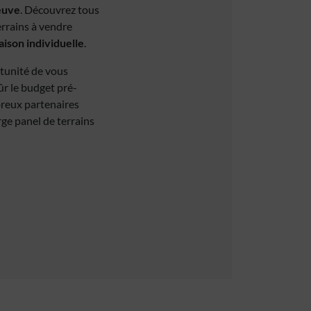
euve
. Découvrez tous
errains à vendre
ison individuelle
.
rtunité de vous
ûr le budget pré-
breux partenaires
rge panel de terrains