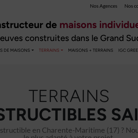
Nos Agences
Nos c
structeur de
maisons individue
euves construites dans le Grand Su
S DE MAISONS
TERRAINS
MAISONS + TERRAINS
IGC GRE
TERRAINS
TRUCTIBLES SA
tructible en Charente-Maritime (17) ? Nous
le plus adapté à votre projet.