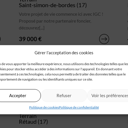
Saint-simon-de-bordes (17)
Votre projet de vie commence ici avec IGC !
Proposé par notre partenaire foncier,
découvrez[...]
39 000 €
Gérer l'acceptation des cookies
n de vous apporter la meilleure expérience, nous utilisons des technologies telles que le
kies pour stocker et/ou accéder à des informations sur l'appareil. En donnant votre
sentement à ces technologies, cela nous permettra de traiter des données telles que le
portement de navigation ou les identifiants uniques sur ce site.
Accepter
Refuser
Voir les préférence
Politique de cookies
Politique de confidentialité
Terrain
Rétaud (17)