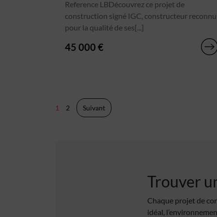
Reference LBDécouvrez ce projet de
construction signé IGC, constructeur reconnu
pour la qualité de ses[...]
45 000 €
Pagination
1
2
Suivant
des
publications
Trouver un
Chaque projet de con
idéal, l’environnemen