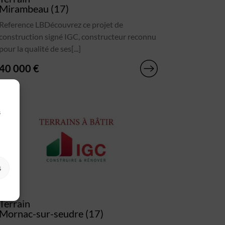
Mirambeau (17)
Reference LBDécouvrez ce projet de
construction signé IGC, constructeur reconnu
pour la qualité de ses[...]
40 000 €
s
s
Terrain
Mornac-sur-seudre (17)