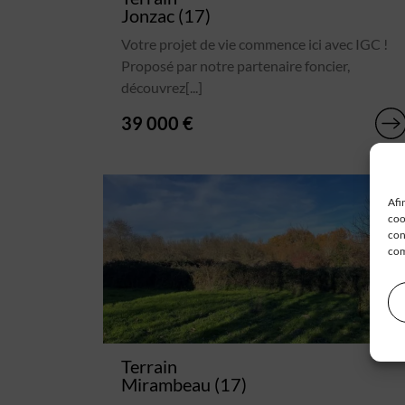
Jonzac (17)
Votre projet de vie commence ici avec IGC !
Proposé par notre partenaire foncier,
découvrez[...]
39 000 €
Afi
coo
con
com
Terrain
Mirambeau (17)