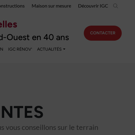
onstructions
Maison sur mesure
Découvrir IGC
lles
CONTACTER
d-Ouest en 40 ans
EN
IGC RÉNOV’
ACTUALITÉS
INTES
 vous conseillons sur le terrain