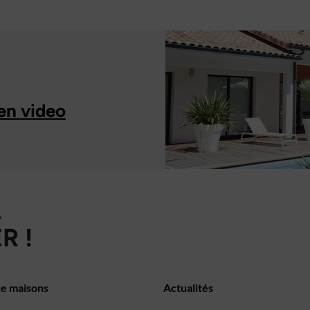
en video
À
R !
de maisons
Actualités